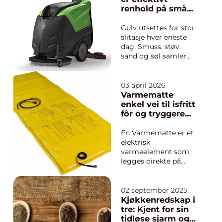
renhold på små
og store flater
Gulv utsettes for stor
slitasje hver eneste
dag. Smuss, støv,
sand og søl samler
seg raskt, og manuelt
renhold med mopp
krever både tid og
03 april 2026
krefter. Mange
Varmematte
virksomheter
enkel vei til isfritt
oppdager derfor at
fôr og tryggere
gulvvaskemaskiner
vinterdrift
gir et helt annet nivå
En Varmematte er et
på renholdet,
elektrisk
samtidig ...
varmeelement som
legges direkte på
bakken, rundt fôr eller
langs rør for å holde
området isfritt. Den
02 september 2025
brukes ofte i landbruk,
Kjøkkenredskap i
stall og fjøs, og gir en
tre: Kjent for sin
jevn, kontrollert
tidløse sjarm og