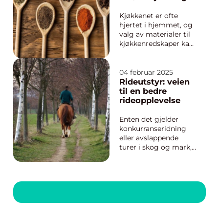
varme som hindrer is,
bærekraftige
snø og fastfrosset fôr.
profil
Kjøkkenet er ofte
Mange...
hjertet i hjemmet, og
valg av materialer til
kjøkkenredskaper kan
ha stor betydning for
både stil og funksjon.
Et stadig mer
04 februar 2025
populært valg er
Rideutstyr: veien
kjøkkenredskap i tre,
til en bedre
kjent for sin tidløse
rideopplevelse
sjarm ...
Enten det gjelder
konkurranseridning
eller avslappende
turer i skog og mark,
spiller rideutstyr en
viktig rolle for både
hest og rytter. Utstyr
til rytter i god kvalitet
kan være avgjørende
for å oppnå en trygg
og komfo...