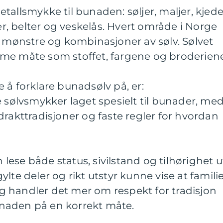
allsmykke til bunaden: søljer, maljer, kjede
, belter og veskelås. Hvert område i Norge
, mønstre og kombinasjoner av sølv. Sølvet
me måte som stoffet, fargene og broderiene
 å forklare bunadsølv på, er:
e sølvsmykker laget spesielt til bunader, me
drakttradisjoner og faste regler for hvordan
ese både status, sivilstand og tilhørighet u
rgylte deler og rikt utstyr kunne vise at famili
 handler det mer om respekt for tradisjon
naden på en korrekt måte.