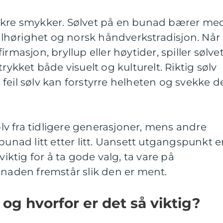
akre smykker. Sølvet på en bunad bærer me
 tilhørighet og norsk håndverkstradisjon. Når
rmasjon, bryllup eller høytider, spiller sølve
trykket både visuelt og kulturelt. Riktig sølv
feil sølv kan forstyrre helheten og svekke d
v fra tidligere generasjoner, mens andre
bunad litt etter litt. Uansett utgangspunkt e
tig for å ta gode valg, ta vare på
unaden fremstår slik den er ment.
og hvorfor er det så viktig?