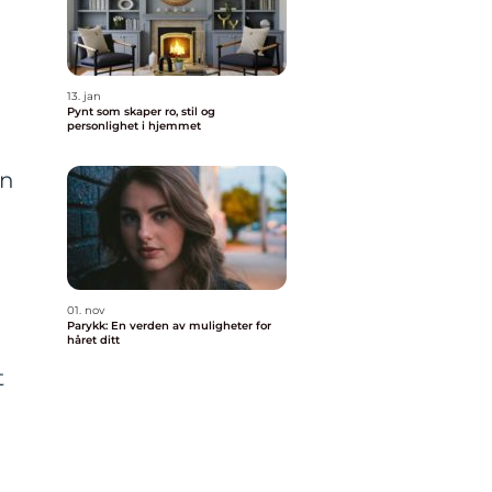
13. jan
Pynt som skaper ro, stil og
personlighet i hjemmet
en
01. nov
Parykk: En verden av muligheter for
håret ditt
t