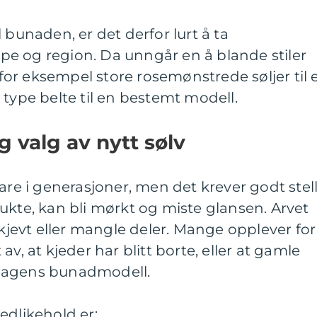
 bunaden, er det derfor lurt å ta
e og region. Da unngår en å blande stiler
or eksempel store rosemønstrede søljer til 
eil type belte til en bestemt modell.
g valg av nytt sølv
are i generasjoner, men det krever godt stell
ukte, kan bli mørkt og miste glansen. Arvet
skjevt eller mangle deler. Mange opplever for
v, at kjeder har blitt borte, eller at gamle
il dagens bunadmodell.
edlikehold er: