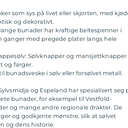
ker som sys på livet eller skjorten, med kjed
tisk og dekorativt.
Mange bunader har kraftige beltespenner i
noen ganger med pregede plater langs hele
appesølv: Sølvknapper og mansjettknapper
 og farger.
il bunadsveske i sølv eller forsølvet metall.
ylvsmidja og Espeland har spesialisert seg 
rete bunader, for eksempel til Vestfold-
er og mange andre regionale drakter. De
nger og godkjente mønstre, slik at sølvet
og dens historie.