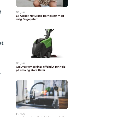
d
09. jun
Lil Atelier: Naturlige barneklær med
rolig fargepalett
t
et
05. jun
Gulvvaskemaskiner effektivt renhold
på små og store flater
r
13. mai