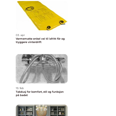
03. apr
Varmematte enkel vei til isfritt fôr og
tryggere vinterdrift
19. feb
Takdusj for komfort, stil og funksjon
på badet