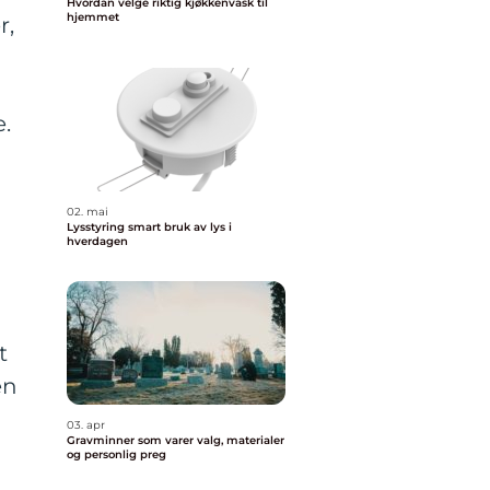
Hvordan velge riktig kjøkkenvask til
hjemmet
r,
.
02. mai
d
Lysstyring smart bruk av lys i
hverdagen
t
en
03. apr
Gravminner som varer valg, materialer
og personlig preg