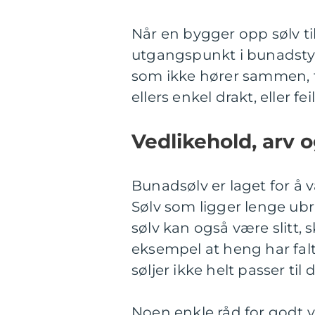
Når en bygger opp sølv til
utgangspunkt i bunadstyp
som ikke hører sammen, f
ellers enkel drakt, eller f
Vedlikehold, arv o
Bunadsølv er laget for å v
Sølv som ligger lenge ubr
sølv kan også være slitt, 
eksempel at heng har falt a
søljer ikke helt passer t
Noen enkle råd for godt v