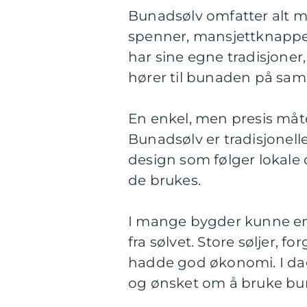
Bunadsølv omfatter alt met
spenner, mansjettknapper
har sine egne tradisjoner
hører til bunaden på sam
En enkel, men presis måte
Bunadsølv er tradisjonell
design som følger lokale 
de brukes.
I mange bygder kunne en l
fra sølvet. Store søljer, fo
hadde god økonomi. I dag
og ønsket om å bruke bu