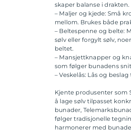
skaper balanse i drakten.
– Maljer og kjede: Små kro
mellom. Brukes både prak
– Beltespenne og belte: 
sølv eller forgylt sølv, 
beltet.
– Mansjettknapper og kn
som følger bunadens snitt
– Veskelås: Lås og beslag t
Kjente produsenter som S
å lage sølv tilpasset konk
bunader, Telemarksbunad
følger tradisjonelle tegni
harmonerer med bunaden 