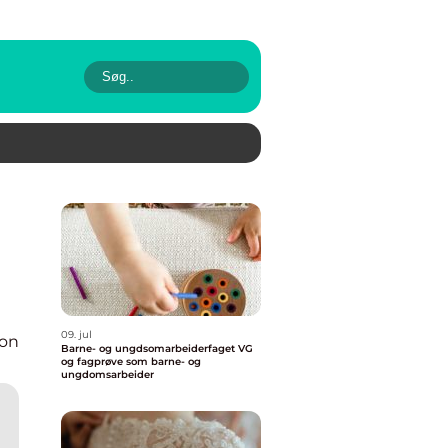
09. jul
ion
Barne- og ungdsomarbeiderfaget VG
og fagprøve som barne- og
ungdomsarbeider