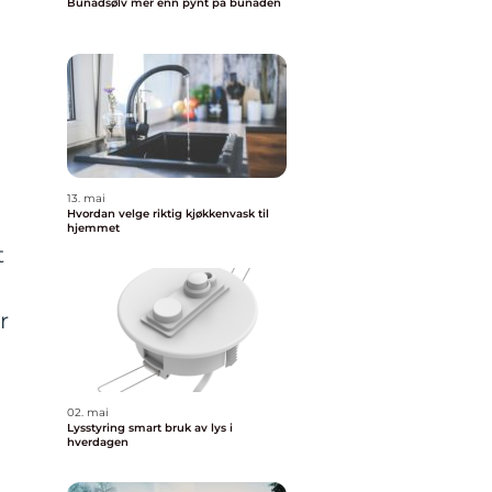
Bunadsølv mer enn pynt på bunaden
13. mai
Hvordan velge riktig kjøkkenvask til
hjemmet
t
,
r
02. mai
Lysstyring smart bruk av lys i
hverdagen