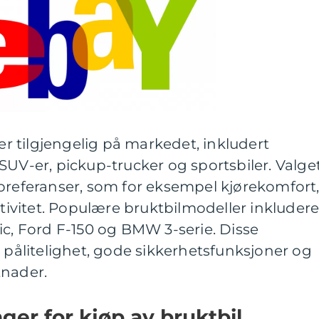
ler tilgjengelig på markedet, inkludert
SUV-er, pickup-trucker og sportsbiler. Valge
preferanser, som for eksempel kjørekomfort
ktivitet. Populære bruktbilmodeller inkludere
ic, Ford F-150 og BMW 3-serie. Disse
n pålitelighet, gode sikkerhetsfunksjoner og
tnader.
ger for kjøp av bruktbil