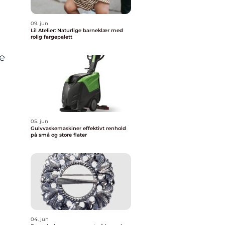
09. jun
Lil Atelier: Naturlige barneklær med
rolig fargepalett
re
05. jun
Gulvvaskemaskiner effektivt renhold
på små og store flater
04. jun