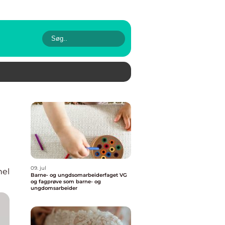
09. jul
nel
Barne- og ungdsomarbeiderfaget VG
og fagprøve som barne- og
ungdomsarbeider