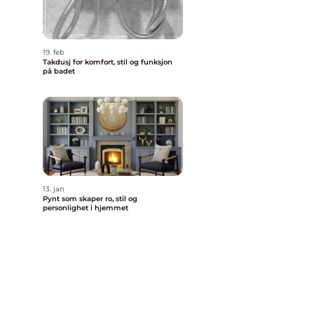
19. feb
Takdusj for komfort, stil og funksjon
på badet
13. jan
Pynt som skaper ro, stil og
personlighet i hjemmet