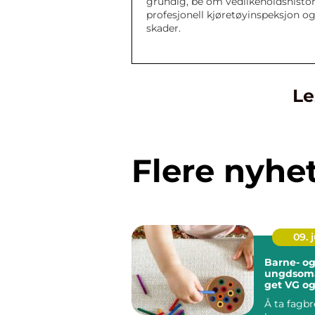
grundig, be om vedlikeholdshistor
profesjonell kjøretøyinspeksjon og 
skader.
Le
Flere nyhe
09. j
Barne- o
ungdsoma
get VG og
som barn
Å ta fagb
ungdomsa