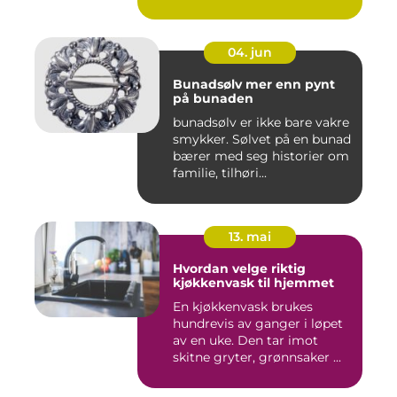
04. jun
Bunadsølv mer enn pynt
på bunaden
bunadsølv er ikke bare vakre
smykker. Sølvet på en bunad
bærer med seg historier om
familie, tilhøri...
13. mai
Hvordan velge riktig
kjøkkenvask til hjemmet
En kjøkkenvask brukes
hundrevis av ganger i løpet
av en uke. Den tar imot
skitne gryter, grønnsaker ...