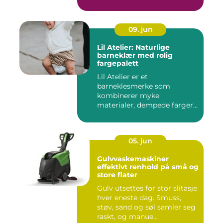
09. jun
Lil Atelier: Naturlige
barneklær med rolig
fargepalett
Lil Atelier er et
barneklesmerke som
kombinerer myke
materialer, dempede farger
og gjennomtenkte det...
05. jun
Gulvvaskemaskiner
effektivt renhold på små og
store flater
Gulv utsettes for stor slitasje
hver eneste dag. Smuss,
støv, sand og søl samler seg
raskt, og manue...