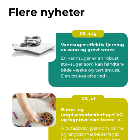
Flere nyheter
09. aug
Vannsuger effektiv fjerning
av vann og grovt smuss
En vannsuger er en robust
støvsuger som kan håndtere
både væske og tørt smuss.
Den brukes ofte ved l...
09. jul
Barne- og
ungdsomarbeiderfaget VG
og fagprøve som barne- og
ungdomsarbeider
Å ta fagbrev gjennom barne-
og ungdsomarbeiderfaget