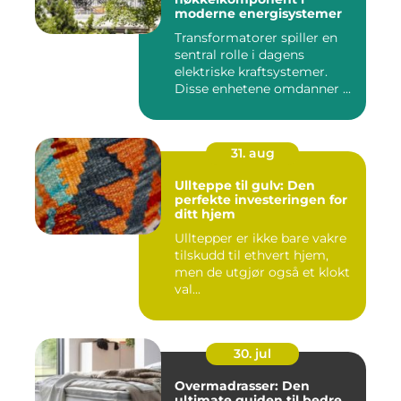
moderne energisystemer
Transformatorer spiller en
sentral rolle i dagens
elektriske kraftsystemer.
Disse enhetene omdanner ...
31. aug
Ullteppe til gulv: Den
perfekte investeringen for
ditt hjem
Ulltepper er ikke bare vakre
tilskudd til ethvert hjem,
men de utgjør også et klokt
val...
30. jul
Overmadrasser: Den
ultimate guiden til bedre