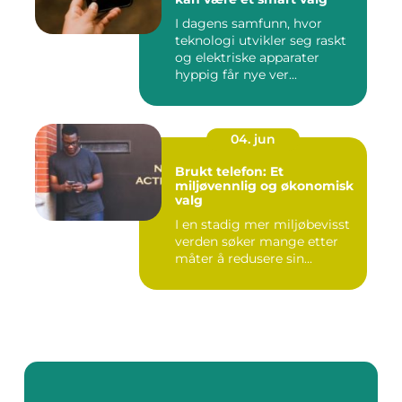
I dagens samfunn, hvor
teknologi utvikler seg raskt
og elektriske apparater
hyppig får nye ver...
04. jun
Brukt telefon: Et
miljøvennlig og økonomisk
valg
I en stadig mer miljøbevisst
verden søker mange etter
måter å redusere sin...