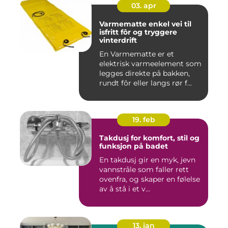
03. apr
Varmematte enkel vei til
isfritt fôr og tryggere
vinterdrift
En Varmematte er et
elektrisk varmeelement som
legges direkte på bakken,
rundt fôr eller langs rør f...
19. feb
Takdusj for komfort, stil og
funksjon på badet
En takdusj gir en myk, jevn
vannstråle som faller rett
ovenfra, og skaper en følelse
av å stå i et v...
13. jan