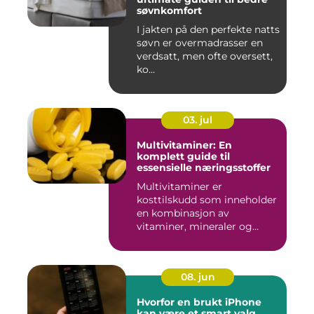
søvnkomfort
I jakten på den perfekte natts
søvn er overmadrasser en
verdsatt, men ofte oversett,
ko...
03. jul
Multivitaminer: En
komplett guide til
essensielle næringsstoffer
Multivitaminer er
kosttilskudd som inneholder
en kombinasjon av
vitaminer, mineraler og
andre n&aeli...
08. jun
Hvorfor en brukt iPhone
kan være et smart valg