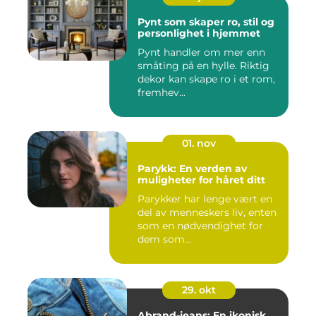
Pynt som skaper ro, stil og
personlighet i hjemmet
Pynt handler om mer enn
småting på en hylle. Riktig
dekor kan skape ro i et rom,
fremhev...
01. nov
Parykk: En verden av
muligheter for håret ditt
Parykker har lenge vært en
del av menneskers liv, enten
som en nødvendighet for
dem som...
29. okt
Abrand-jeans: En ikonisk