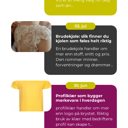
VG er et viktig valg for deg
som øn...
03. jul
Brudekjole: slik finner du
kjolen som føles helt riktig
En brudekjole handler om
mer enn stoff, snitt og pris.
Den rommer minner,
forventninger og drømmer
o...
30. jun
Profilklær som bygger
merkevare i hverdagen
profilklær handler om mer
enn logo på brystet. Riktig
bruk av klær med bedriftens
profil kan skape t...