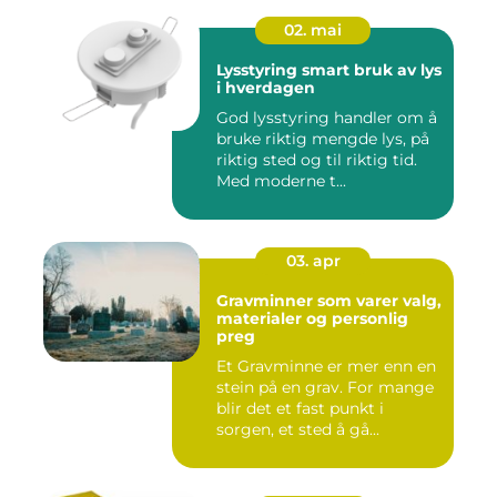
02. mai
Lysstyring smart bruk av lys
i hverdagen
God lysstyring handler om å
bruke riktig mengde lys, på
riktig sted og til riktig tid.
Med moderne t...
03. apr
Gravminner som varer valg,
materialer og personlig
preg
Et Gravminne er mer enn en
stein på en grav. For mange
blir det et fast punkt i
sorgen, et sted å gå...