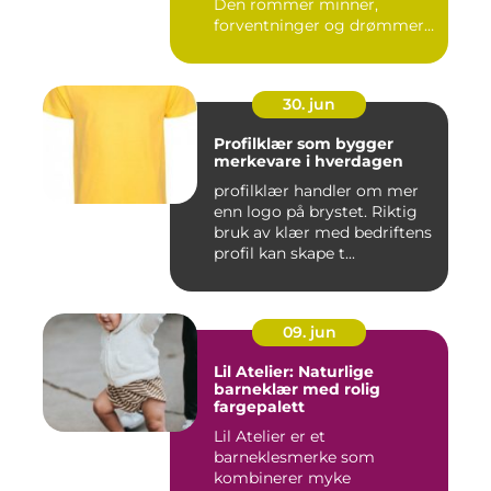
Den rommer minner,
forventninger og drømmer
o...
30. jun
Profilklær som bygger
merkevare i hverdagen
profilklær handler om mer
enn logo på brystet. Riktig
bruk av klær med bedriftens
profil kan skape t...
09. jun
Lil Atelier: Naturlige
barneklær med rolig
fargepalett
Lil Atelier er et
barneklesmerke som
kombinerer myke