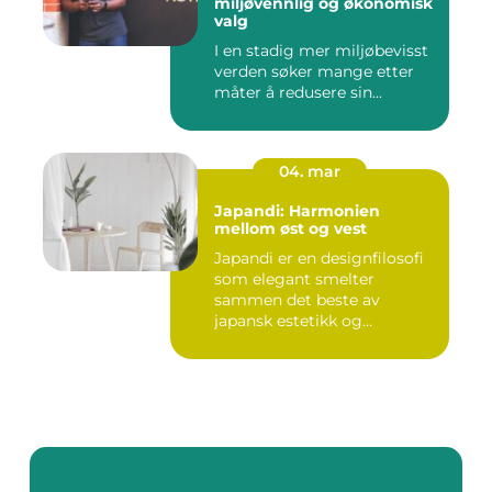
miljøvennlig og økonomisk
valg
I en stadig mer miljøbevisst
verden søker mange etter
måter å redusere sin...
04. mar
Japandi: Harmonien
mellom øst og vest
Japandi er en designfilosofi
som elegant smelter
sammen det beste av
japansk estetikk og
skandinavis...