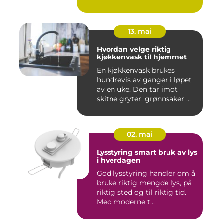
13. mai
Hvordan velge riktig
kjøkkenvask til hjemmet
En kjøkkenvask brukes
hundrevis av ganger i løpet
av en uke. Den tar imot
skitne gryter, grønnsaker ...
02. mai
Lysstyring smart bruk av lys
i hverdagen
God lysstyring handler om å
bruke riktig mengde lys, på
riktig sted og til riktig tid.
Med moderne t...