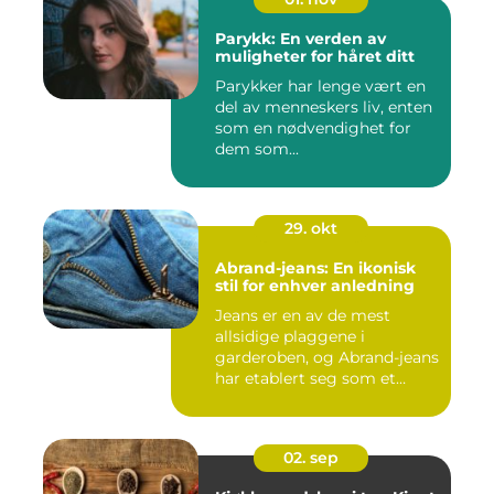
Parykk: En verden av
muligheter for håret ditt
Parykker har lenge vært en
del av menneskers liv, enten
som en nødvendighet for
dem som...
29. okt
Abrand-jeans: En ikonisk
stil for enhver anledning
Jeans er en av de mest
allsidige plaggene i
garderoben, og Abrand-jeans
har etablert seg som et
lede...
02. sep