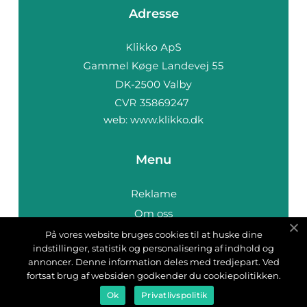
Adresse
web:
www.klikko.dk
Menu
Reklame
Om oss
Cookies
På vores website bruges cookies til at huske dine
indstillinger, statistik og personalisering af indhold og
Kontakt Oss
annoncer. Denne information deles med tredjepart. Ved
Sitemap
fortsat brug af websiden godkender du cookiepolitikken.
Ok
Privatlivspolitik