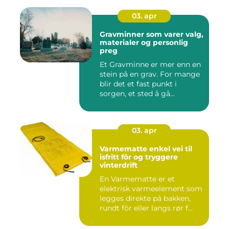
03. apr
Gravminner som varer valg,
materialer og personlig
preg
Et Gravminne er mer enn en
stein på en grav. For mange
blir det et fast punkt i
sorgen, et sted å gå...
03. apr
Varmematte enkel vei til
isfritt fôr og tryggere
vinterdrift
En Varmematte er et
elektrisk varmeelement som
legges direkte på bakken,
rundt fôr eller langs rør f...