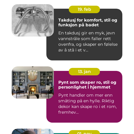
19. feb
Takdusj for komfort, stil og
funksjon på badet
En takdusj gir en myk, jevn
vannstråle som faller rett
ovenfra, og skaper en følelse
av å stå i et v...
13. jan
Pynt som skaper ro, stil og
personlighet i hjemmet
Pynt handler om mer enn
småting på en hylle. Riktig
dekor kan skape ro i et rom,
fremhev...
01. nov