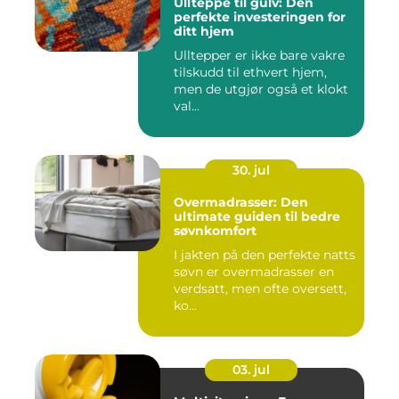
Ullteppe til gulv: Den
perfekte investeringen for
ditt hjem
Ulltepper er ikke bare vakre
tilskudd til ethvert hjem,
men de utgjør også et klokt
val...
30. jul
Overmadrasser: Den
ultimate guiden til bedre
søvnkomfort
I jakten på den perfekte natts
søvn er overmadrasser en
verdsatt, men ofte oversett,
ko...
03. jul