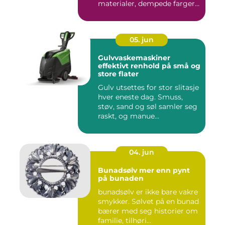
materialer, dempede farger
og gjennomtenkte det...
05. jun
Gulvvaskemaskiner
effektivt renhold på små og
store flater
Gulv utsettes for stor slitasje
hver eneste dag. Smuss,
støv, sand og søl samler seg
raskt, og manue...
04. jun
Bunadsølv mer enn pynt
på bunaden
bunadsølv er ikke bare vakre
smykker. Sølvet på en bunad
bærer med seg historier om
familie, tilhøri...