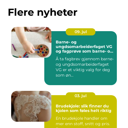
Flere nyheter
09. jul
Barne- og
ungdsomarbeiderfaget VG
og fagprøve som barne- og
ungdomsarbeider
Å ta fagbrev gjennom barne-
og ungdsomarbeiderfaget
VG er et viktig valg for deg
som øn...
03. jul
Brudekjole: slik finner du
kjolen som føles helt riktig
En brudekjole handler om
mer enn stoff, snitt og pris.