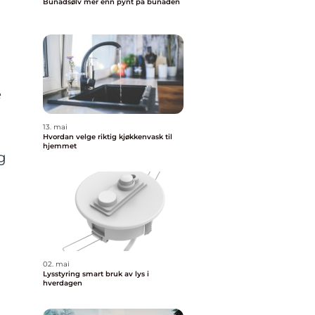
Bunadsølv mer enn pynt på bunaden
s
e
13. mai
Hvordan velge riktig kjøkkenvask til
hjemmet
g
02. mai
Lysstyring smart bruk av lys i
hverdagen