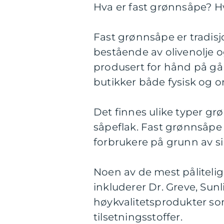
Hva er fast grønnsåpe? Hv
Fast grønnsåpe er tradisjo
bestående av olivenolje o
produsert for hånd på går
butikker både fysisk og o
Det finnes ulike typer gr
såpeflak. Fast grønnsåp
forbrukere på grunn av si
Noen av de mest påliteli
inkluderer Dr. Greve, Sunl
høykvalitetsprodukter som
tilsetningsstoffer.