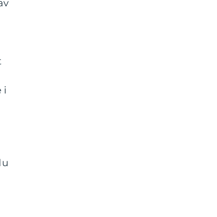
av
t
 i
du