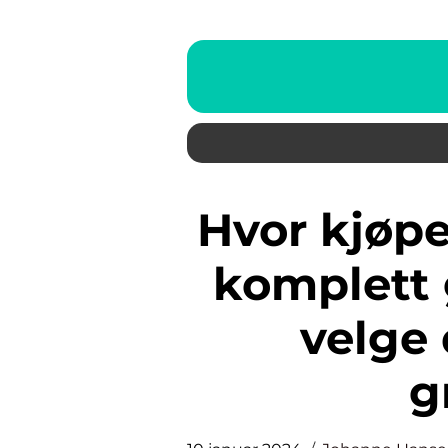
Hvor kjøpe fast grønnsåpe: En
komplett g
velge 
g