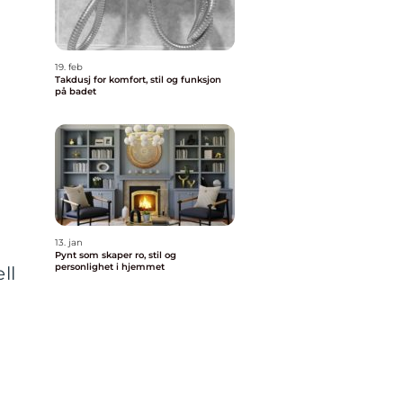
19. feb
Takdusj for komfort, stil og funksjon
på badet
13. jan
Pynt som skaper ro, stil og
personlighet i hjemmet
ll