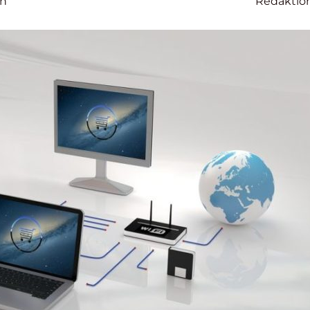
en
Redaktio