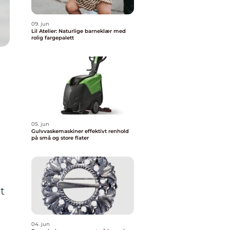
09. jun
Lil Atelier: Naturlige barneklær med
rolig fargepalett
05. jun
Gulvvaskemaskiner effektivt renhold
på små og store flater
t
04. jun