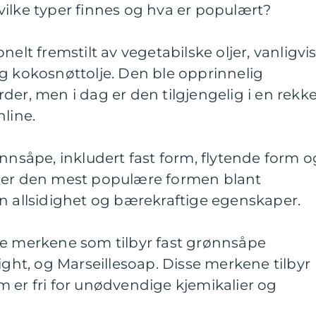
ilke typer finnes og hva er populært?
nelt fremstilt av vegetabilske oljer, vanligvi
g kokosnøttolje. Den ble opprinnelig
der, men i dag er den tilgjengelig i en rekk
nline.
ønnsåpe, inkludert fast form, flytende form o
e er den mest populære formen blant
n allsidighet og bærekraftige egenskaper.
ge merkene som tilbyr fast grønnsåpe
ight, og Marseillesoap. Disse merkene tilbyr
 er fri for unødvendige kjemikalier og