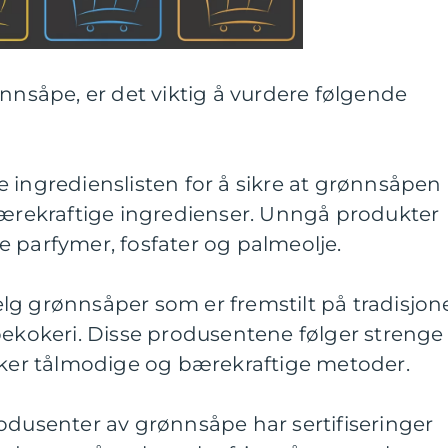
ønnsåpe, er det viktig å vurdere følgende
kke ingredienslisten for å sikre at grønnsåpen
 bærekraftige ingredienser. Unngå produkter
 parfymer, fosfater og palmeolje.
g grønnsåper som er fremstilt på tradisjone
pekokeri. Disse produsentene følger strenge
ruker tålmodige og bærekraftige metoder.
odusenter av grønnsåpe har sertifiseringer