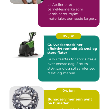
Lil Atelier er et
barneklesmerke som
kombinerer myke
materialer, dempede farger
og gjennomtenkte det...
05. jun
Gulvvaskemaskiner
effektivt renhold på små og
store flater
Gulv utsettes for stor slitasje
hver eneste dag. Smuss,
støv, sand og søl samler seg
raskt, og manue...
04. jun
Bunadsølv mer enn pynt
på bunaden