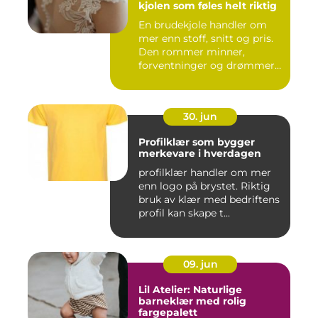
kjolen som føles helt riktig
En brudekjole handler om
mer enn stoff, snitt og pris.
Den rommer minner,
forventninger og drømmer
o...
30. jun
Profilklær som bygger
merkevare i hverdagen
profilklær handler om mer
enn logo på brystet. Riktig
bruk av klær med bedriftens
profil kan skape t...
09. jun
Lil Atelier: Naturlige
barneklær med rolig
fargepalett