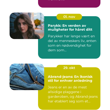
01. nov
Parykk: En verden av
muligheter for håret ditt
Parykker har lenge vært en
del av menneskers liv, enten
som en nødvendighet for
dem som...
29. okt
Abrand-jeans: En ikonisk
stil for enhver anledning
Jeans er en av de mest
allsidige plaggene i
garderoben, og Abrand-jeans
har etablert seg som et
lede...