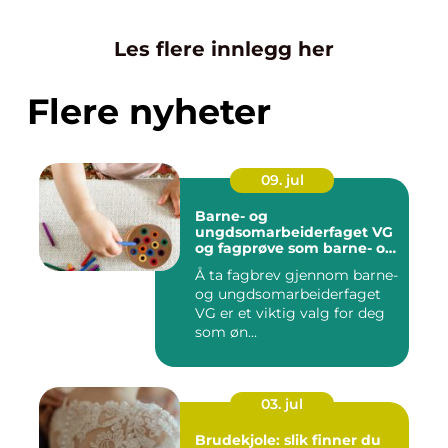
Les flere innlegg her
Flere nyheter
09. jul
Barne- og
ungdsomarbeiderfaget VG
og fagprøve som barne- og
ungdomsarbeider
Å ta fagbrev gjennom barne-
og ungdsomarbeiderfaget
VG er et viktig valg for deg
som øn...
03. jul
Brudekjole: slik finner du