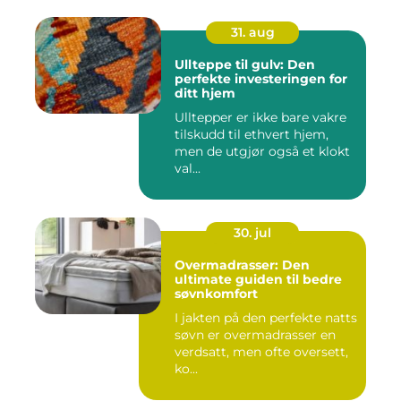
31. aug
Ullteppe til gulv: Den
perfekte investeringen for
ditt hjem
Ulltepper er ikke bare vakre
tilskudd til ethvert hjem,
men de utgjør også et klokt
val...
30. jul
Overmadrasser: Den
ultimate guiden til bedre
søvnkomfort
I jakten på den perfekte natts
søvn er overmadrasser en
verdsatt, men ofte oversett,
ko...