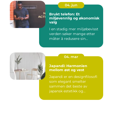
04. jun
Brukt telefon: Et
miljøvennlig og økonomisk
valg
I en stadig mer miljøbevisst
verden søker mange etter
måter å redusere sin...
04. mar
Japandi: Harmonien
mellom øst og vest
Japandi er en designfilosofi
som elegant smelter
sammen det beste av
japansk estetikk og
skandinavis...