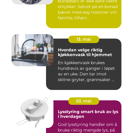
bunadsølv er ikke bare vakre
smykker. Sølvet på en bunad
bærer med seg historier om
familie, tilhøri...
13. mai
Hvordan velge riktig
kjøkkenvask til hjemmet
En kjøkkenvask brukes
hundrevis av ganger i løpet
av en uke. Den tar imot
skitne gryter, grønnsaker ...
02. mai
Lysstyring smart bruk av lys
i hverdagen
God lysstyring handler om å
bruke riktig mengde lys, på