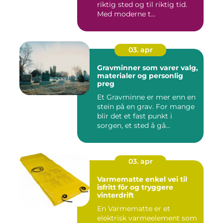
riktig sted og til riktig tid.
Med moderne t...
03. apr
Gravminner som varer valg,
materialer og personlig
preg
Et Gravminne er mer enn en
stein på en grav. For mange
blir det et fast punkt i
sorgen, et sted å gå...
03. apr
Varmematte enkel vei til
isfritt fôr og tryggere
vinterdrift
En Varmematte er et
elektrisk varmeelement som