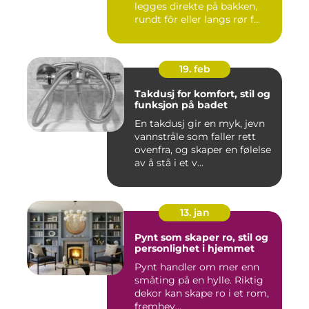
legges direkte på bakken,
rundt fôr eller langs rør f...
19. feb
Takdusj for komfort, stil og
funksjon på badet
En takdusj gir en myk, jevn
vannstråle som faller rett
ovenfra, og skaper en følelse
av å stå i et v...
13. jan
Pynt som skaper ro, stil og
personlighet i hjemmet
Pynt handler om mer enn
småting på en hylle. Riktig
dekor kan skape ro i et rom,
fremhev...