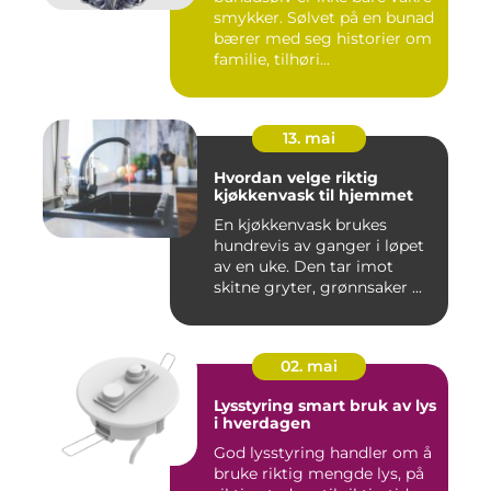
smykker. Sølvet på en bunad
bærer med seg historier om
familie, tilhøri...
13. mai
Hvordan velge riktig
kjøkkenvask til hjemmet
En kjøkkenvask brukes
hundrevis av ganger i løpet
av en uke. Den tar imot
skitne gryter, grønnsaker ...
02. mai
Lysstyring smart bruk av lys
i hverdagen
God lysstyring handler om å
bruke riktig mengde lys, på