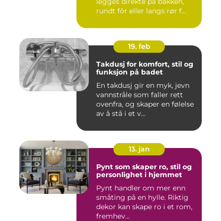
legges direkte på bakken,
rundt fôr eller langs rør f...
19. feb
Takdusj for komfort, stil og
funksjon på badet
En takdusj gir en myk, jevn
vannstråle som faller rett
ovenfra, og skaper en følelse
av å stå i et v...
13. jan
Pynt som skaper ro, stil og
personlighet i hjemmet
Pynt handler om mer enn
småting på en hylle. Riktig
dekor kan skape ro i et rom,
fremhev...