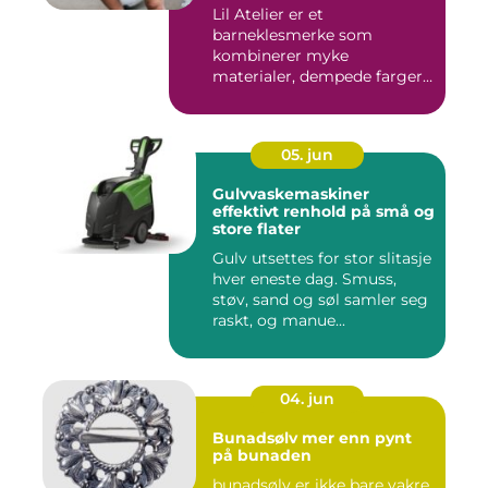
Lil Atelier er et
barneklesmerke som
kombinerer myke
materialer, dempede farger
og gjennomtenkte det...
05. jun
Gulvvaskemaskiner
effektivt renhold på små og
store flater
Gulv utsettes for stor slitasje
hver eneste dag. Smuss,
støv, sand og søl samler seg
raskt, og manue...
04. jun
Bunadsølv mer enn pynt
på bunaden
bunadsølv er ikke bare vakre