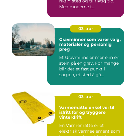
riktig sted og til riktig tid.
Med moderne t...
03. apr
Gravminner som varer valg,
materialer og personlig
preg
Et Gravminne er mer enn en
stein på en grav. For mange
blir det et fast punkt i
sorgen, et sted å gå...
03. apr
Varmematte enkel vei til
isfritt fôr og tryggere
vinterdrift
En Varmematte er et
elektrisk varmeelement som