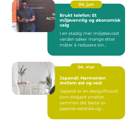
04. jun
Brukt telefon: Et
miljøvennlig og økonomisk
valg
I en stadig mer miljøbevisst
verden søker mange etter
måter å redusere sin...
04. mar
Japandi: Harmonien
mellom øst og vest
Japandi er en designfilosofi
som elegant smelter
sammen det beste av
japansk estetikk og
skandinavis...