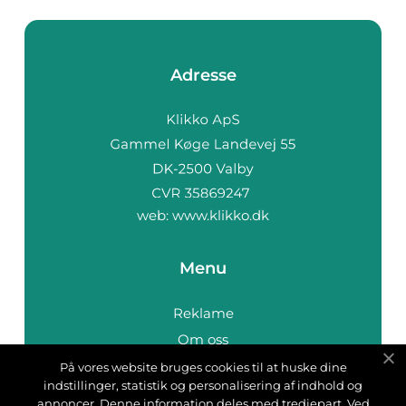
Adresse
web:
www.klikko.dk
Menu
Reklame
Om oss
Cookies
På vores website bruges cookies til at huske dine
indstillinger, statistik og personalisering af indhold og
Kontakt Oss
annoncer. Denne information deles med tredjepart. Ved