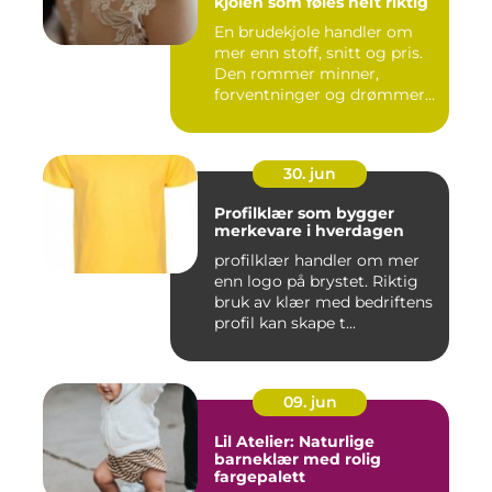
kjolen som føles helt riktig
En brudekjole handler om
mer enn stoff, snitt og pris.
Den rommer minner,
forventninger og drømmer
o...
30. jun
Profilklær som bygger
merkevare i hverdagen
profilklær handler om mer
enn logo på brystet. Riktig
bruk av klær med bedriftens
profil kan skape t...
09. jun
Lil Atelier: Naturlige
barneklær med rolig
fargepalett