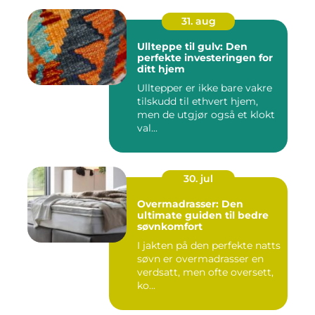
31. aug
Ullteppe til gulv: Den
perfekte investeringen for
ditt hjem
Ulltepper er ikke bare vakre
tilskudd til ethvert hjem,
men de utgjør også et klokt
val...
30. jul
Overmadrasser: Den
ultimate guiden til bedre
søvnkomfort
I jakten på den perfekte natts
søvn er overmadrasser en
verdsatt, men ofte oversett,
ko...