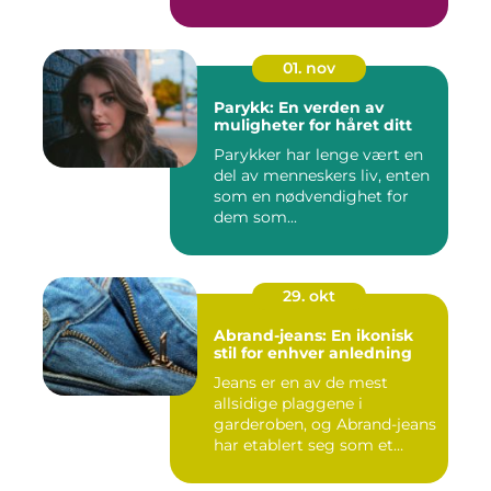
01. nov
Parykk: En verden av
muligheter for håret ditt
Parykker har lenge vært en
del av menneskers liv, enten
som en nødvendighet for
dem som...
29. okt
Abrand-jeans: En ikonisk
stil for enhver anledning
Jeans er en av de mest
allsidige plaggene i
garderoben, og Abrand-jeans
har etablert seg som et
lede...