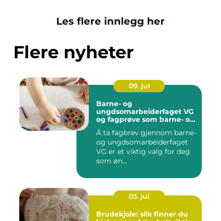
Les flere innlegg her
Flere nyheter
09. jul
Barne- og
ungdsomarbeiderfaget VG
og fagprøve som barne- og
ungdomsarbeider
Å ta fagbrev gjennom barne-
og ungdsomarbeiderfaget
VG er et viktig valg for deg
som øn...
03. jul
Brudekjole: slik finner du