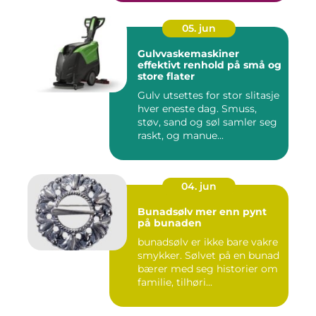
05. jun
Gulvvaskemaskiner
effektivt renhold på små og
store flater
Gulv utsettes for stor slitasje
hver eneste dag. Smuss,
støv, sand og søl samler seg
raskt, og manue...
04. jun
Bunadsølv mer enn pynt
på bunaden
bunadsølv er ikke bare vakre
smykker. Sølvet på en bunad
bærer med seg historier om
familie, tilhøri...