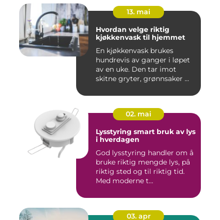
13. mai
Hvordan velge riktig
kjøkkenvask til hjemmet
En kjøkkenvask brukes
hundrevis av ganger i løpet
av en uke. Den tar imot
skitne gryter, grønnsaker ...
02. mai
Lysstyring smart bruk av lys
i hverdagen
God lysstyring handler om å
bruke riktig mengde lys, på
riktig sted og til riktig tid.
Med moderne t...
03. apr