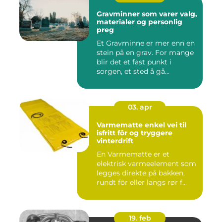
Gravminner som varer valg,
materialer og personlig
preg
Et Gravminne er mer enn en
stein på en grav. For mange
blir det et fast punkt i
sorgen, et sted å gå...
03. apr
Varmematte enkel vei til
isfritt fôr og tryggere
vinterdrift
En Varmematte er et
elektrisk varmeelement som
legges direkte på bakken,
rundt fôr eller langs rør f...
19. feb