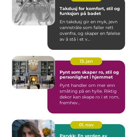
Takdusj for komfort, stil og
funksjon på badet
En takdusj gir en myk, jevn
vannstråle som faller rett
ovenfra, og skaper en følelse
av å stå i et v...
13. jan
Pynt som skaper ro, stil og
personlighet i hjemmet
Pynt handler om mer enn
småting på en hylle. Riktig
dekor kan skape ro i et rom,
fremhev...
01. nov
Parykk: En verden av