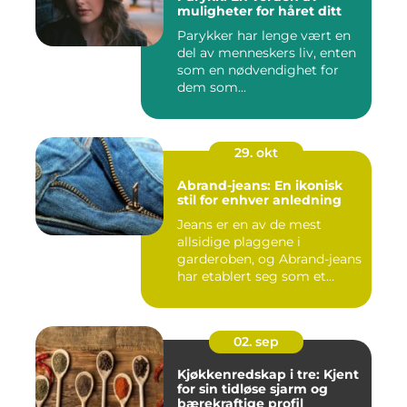
muligheter for håret ditt
Parykker har lenge vært en
del av menneskers liv, enten
som en nødvendighet for
dem som...
29. okt
Abrand-jeans: En ikonisk
stil for enhver anledning
Jeans er en av de mest
allsidige plaggene i
garderoben, og Abrand-jeans
har etablert seg som et
lede...
02. sep
Kjøkkenredskap i tre: Kjent
for sin tidløse sjarm og
bærekraftige profil