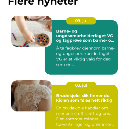
Flere nyheter
09. jul
Barne- og
ungdsomarbeiderfaget VG
og fagprøve som barne- og
ungdomsarbeider
Å ta fagbrev gjennom barne-
og ungdsomarbeiderfaget
VG er et viktig valg for deg
som øn...
03. jul
Brudekjole: slik finner du
kjolen som føles helt riktig
En brudekjole handler om
mer enn stoff, snitt og pris.
Den rommer minner,
forventninger og drømmer