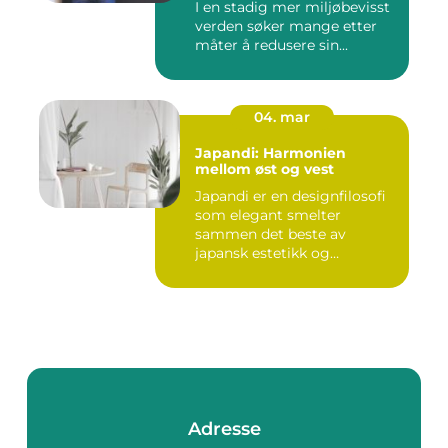
I en stadig mer miljøbevisst
verden søker mange etter
måter å redusere sin...
04. mar
Japandi: Harmonien
mellom øst og vest
Japandi er en designfilosofi
som elegant smelter
sammen det beste av
japansk estetikk og
skandinavis...
Adresse