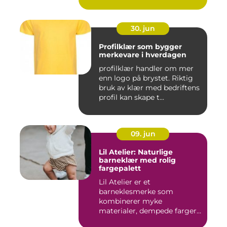
o...
30. jun
Profilklær som bygger
merkevare i hverdagen
profilklær handler om mer
enn logo på brystet. Riktig
bruk av klær med bedriftens
profil kan skape t...
09. jun
Lil Atelier: Naturlige
barneklær med rolig
fargepalett
Lil Atelier er et
barneklesmerke som
kombinerer myke
materialer, dempede farger
og gjennomtenkte det...