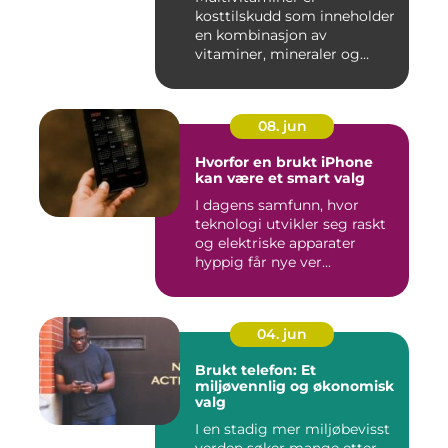
kosttilskudd som inneholder
en kombinasjon av
vitaminer, mineraler og
andre n&aeli...
08. jun
Hvorfor en brukt iPhone
kan være et smart valg
I dagens samfunn, hvor
teknologi utvikler seg raskt
og elektriske apparater
hyppig får nye ver...
04. jun
Brukt telefon: Et
miljøvennlig og økonomisk
valg
I en stadig mer miljøbevisst