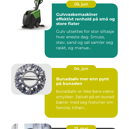
05. jun
Gulvvaskemaskiner
effektivt renhold på små og
store flater
Gulv utsettes for stor slitasje
hver eneste dag. Smuss,
støv, sand og søl samler seg
raskt, og manue...
04. jun
Bunadsølv mer enn pynt
på bunaden
bunadsølv er ikke bare vakre
smykker. Sølvet på en bunad
bærer med seg historier om
familie, tilhøri...
13. mai