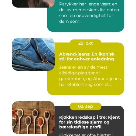
Parykker har lenge vært en
del av menneskers liv, enten
som en nødvendighet for
dem som...
29. okt
Abrand-jeans: En ikonisk
stil for enhver anledning
Jeans er en av de mest
allsidige plaggene i
garderoben, og Abrand-jeans
har etablert seg som et
lede...
02. sep
Kjøkkenredskap i tre: Kjent
for sin tidløse sjarm og
bærekraftige profil
Kjøkkenet er ofte hjertet i