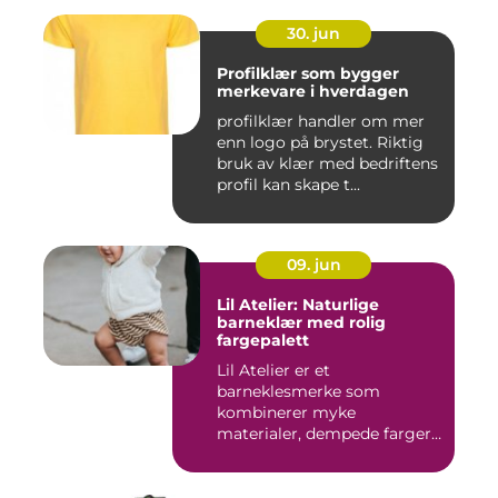
30. jun
Profilklær som bygger
merkevare i hverdagen
profilklær handler om mer
enn logo på brystet. Riktig
bruk av klær med bedriftens
profil kan skape t...
09. jun
Lil Atelier: Naturlige
barneklær med rolig
fargepalett
Lil Atelier er et
barneklesmerke som
kombinerer myke
materialer, dempede farger
og gjennomtenkte det...