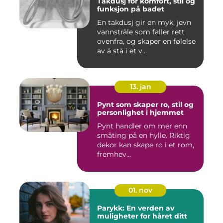
Takdusj for komfort, stil og
funksjon på badet
En takdusj gir en myk, jevn
vannstråle som faller rett
ovenfra, og skaper en følelse
av å stå i et v...
13. jan
Pynt som skaper ro, stil og
personlighet i hjemmet
Pynt handler om mer enn
småting på en hylle. Riktig
dekor kan skape ro i et rom,
fremhev...
01. nov
Parykk: En verden av
muligheter for håret ditt