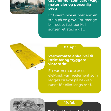
Gravminner som varer valg,
materialer og personlig
preg
Et Gravminne er mer enn en
stein på en grav. For mange
blir det et fast punkt i
sorgen, et sted å gå...
03. apr
Varmematte enkel vei til
isfritt fôr og tryggere
vinterdrift
En Varmematte er et
elektrisk varmeelement som
legges direkte på bakken,
rundt fôr eller langs rør f...
19. feb