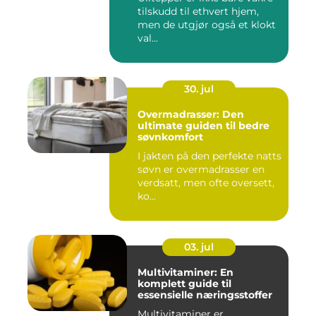
tilskudd til ethvert hjem,
men de utgjør også et klokt
val...
30. jul
Overmadrasser: Den
ultimate guiden til bedre
søvnkomfort
I jakten på den perfekte natts
søvn er overmadrasser en
verdsatt, men ofte oversett,
ko...
03. jul
Multivitaminer: En
komplett guide til
essensielle næringsstoffer
Multivitaminer er