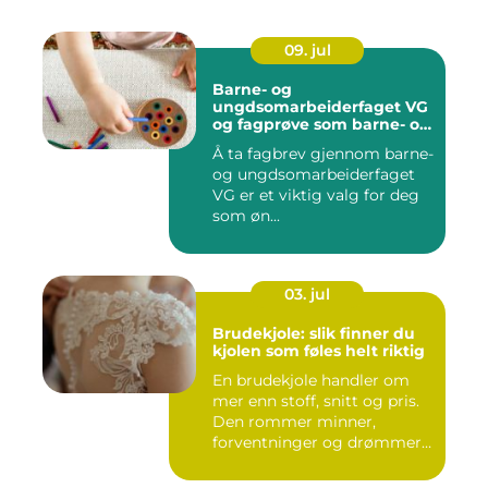
09. jul
Barne- og
ungdsomarbeiderfaget VG
og fagprøve som barne- og
ungdomsarbeider
Å ta fagbrev gjennom barne-
og ungdsomarbeiderfaget
VG er et viktig valg for deg
som øn...
03. jul
Brudekjole: slik finner du
kjolen som føles helt riktig
En brudekjole handler om
mer enn stoff, snitt og pris.
Den rommer minner,
forventninger og drømmer
o...