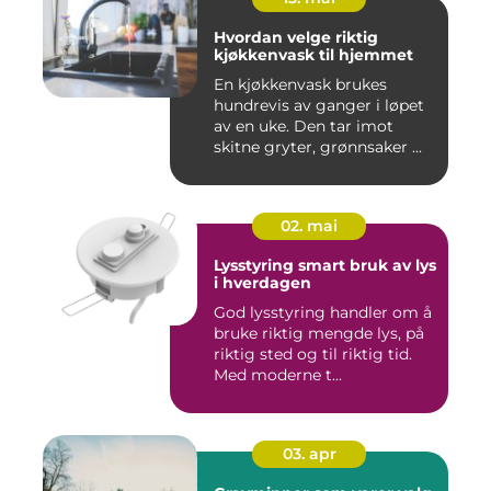
Hvordan velge riktig
kjøkkenvask til hjemmet
En kjøkkenvask brukes
hundrevis av ganger i løpet
av en uke. Den tar imot
skitne gryter, grønnsaker ...
02. mai
Lysstyring smart bruk av lys
i hverdagen
God lysstyring handler om å
bruke riktig mengde lys, på
riktig sted og til riktig tid.
Med moderne t...
03. apr