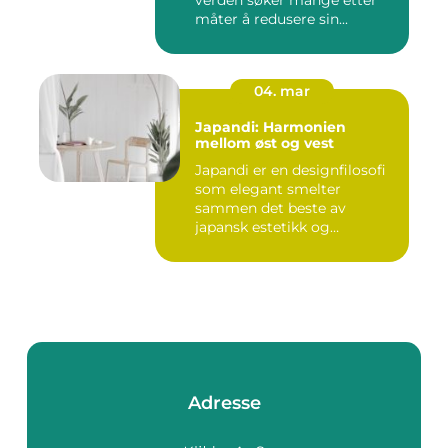
verden søker mange etter
måter å redusere sin...
04. mar
Japandi: Harmonien
mellom øst og vest
Japandi er en designfilosofi
som elegant smelter
sammen det beste av
japansk estetikk og
skandinavis...
Adresse