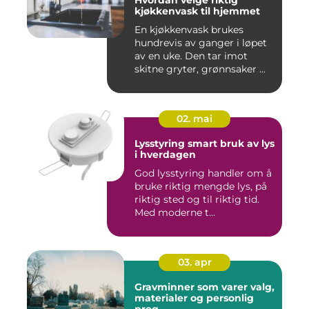
Hvordan velge riktig
kjøkkenvask til hjemmet
En kjøkkenvask brukes
hundrevis av ganger i løpet
av en uke. Den tar imot
skitne gryter, grønnsaker ...
02. mai
Lysstyring smart bruk av lys
i hverdagen
God lysstyring handler om å
bruke riktig mengde lys, på
riktig sted og til riktig tid.
Med moderne t...
03. apr
Gravminner som varer valg,
materialer og personlig