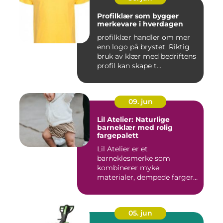
Profilklær som bygger
merkevare i hverdagen
profilklær handler om mer
enn logo på brystet. Riktig
bruk av klær med bedriftens
profil kan skape t...
09. jun
Lil Atelier: Naturlige
barneklær med rolig
fargepalett
Lil Atelier er et
barneklesmerke som
kombinerer myke
materialer, dempede farger
og gjennomtenkte det...
05. jun