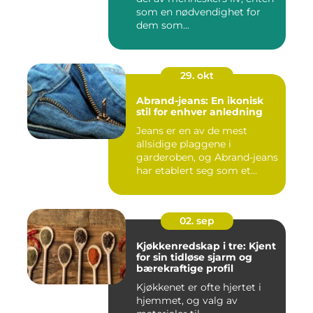
som en nødvendighet for
dem som...
29. okt
Abrand-jeans: En ikonisk
stil for enhver anledning
Jeans er en av de mest
allsidige plaggene i
garderoben, og Abrand-jeans
har etablert seg som et
lede...
02. sep
Kjøkkenredskap i tre: Kjent
for sin tidløse sjarm og
bærekraftige profil
Kjøkkenet er ofte hjertet i
hjemmet, og valg av