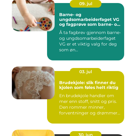
09. jul
Barne- og
ungdsomarbeiderfaget VG
og fagprøve som barne- og
ungdomsarbeider
Å ta fagbrev gjennom barne-
og ungdsomarbeiderfaget
VG er et viktig valg for deg
som øn...
03. jul
Brudekjole: slik finner du
kjolen som føles helt riktig
En brudekjole handler om
mer enn stoff, snitt og pris.
Den rommer minner,
forventninger og drømmer
o...
30. jun