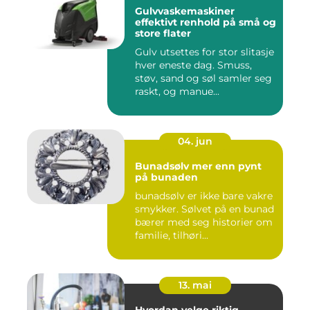
Gulvvaskemaskiner
effektivt renhold på små og
store flater
Gulv utsettes for stor slitasje
hver eneste dag. Smuss,
støv, sand og søl samler seg
raskt, og manue...
04. jun
Bunadsølv mer enn pynt
på bunaden
bunadsølv er ikke bare vakre
smykker. Sølvet på en bunad
bærer med seg historier om
familie, tilhøri...
13. mai