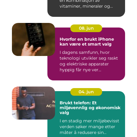
en kombinasjon av
vitaminer, mineraler og
andre n&aeli...
08. jun
Hvorfor en brukt iPhone
kan være et smart valg
I dagens samfunn, hvor
teknologi utvikler seg raskt
og elektriske apparater
hyppig får nye ver...
04. jun
Brukt telefon: Et
miljøvennlig og økonomisk
valg
I en stadig mer miljøbevisst
verden søker mange etter
måter å redusere sin...