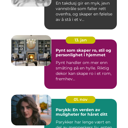
En takdusj gir en myk, jevn
vannstråle som faller rett
ovenfra, og skaper en følelse
av å stå i et v...
13. jan
Pynt som skaper ro, stil og
personlighet i hjemmet
Pynt handler om mer enn
småting på en hylle. Riktig
dekor kan skape ro i et rom,
fremhev...
01. nov
Parykk: En verden av
muligheter for håret ditt
Parykker har lenge vært en
del av menneskers liv, enten