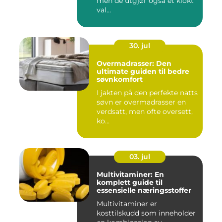
men de utgjør også et klokt
val...
30. jul
Overmadrasser: Den
ultimate guiden til bedre
søvnkomfort
I jakten på den perfekte natts
søvn er overmadrasser en
verdsatt, men ofte oversett,
ko...
03. jul
Multivitaminer: En
komplett guide til
essensielle næringsstoffer
Multivitaminer er
kosttilskudd som inneholder