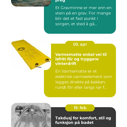
preg
Et Gravminne er mer enn en
stein på en grav. For mange
blir det et fast punkt i
sorgen, et sted å gå...
03. apr
Varmematte enkel vei til
isfritt fôr og tryggere
vinterdrift
En Varmematte er et
elektrisk varmeelement som
legges direkte på bakken,
rundt fôr eller langs rør f...
19. feb
Takdusj for komfort, stil og
funksjon på badet