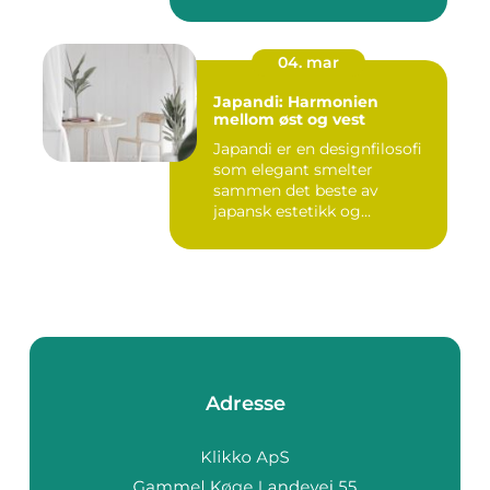
04. mar
Japandi: Harmonien
mellom øst og vest
Japandi er en designfilosofi
som elegant smelter
sammen det beste av
japansk estetikk og
skandinavis...
Adresse