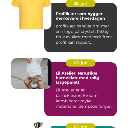
30. jun
Profilklær som bygger
merkevare i hverdagen
profilklær handler om mer
enn logo på brystet. Riktig
bruk av klær med bedriftens
profil kan skape t...
09. jun
Lil Atelier: Naturlige
barneklær med rolig
fargepalett
Lil Atelier er et
barneklesmerke som
kombinerer myke
materialer, dempede farger
og gjennomtenkte det...
05. jun