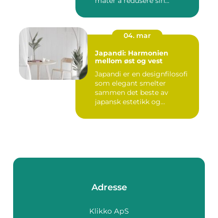
måter å redusere sin...
04. mar
Japandi: Harmonien
mellom øst og vest
Japandi er en designfilosofi
som elegant smelter
sammen det beste av
japansk estetikk og
skandinavis...
Adresse