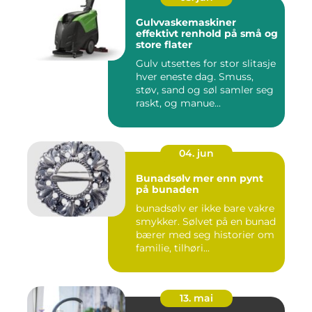
Gulvvaskemaskiner
effektivt renhold på små og
store flater
Gulv utsettes for stor slitasje
hver eneste dag. Smuss,
støv, sand og søl samler seg
raskt, og manue...
04. jun
Bunadsølv mer enn pynt
på bunaden
bunadsølv er ikke bare vakre
smykker. Sølvet på en bunad
bærer med seg historier om
familie, tilhøri...
13. mai