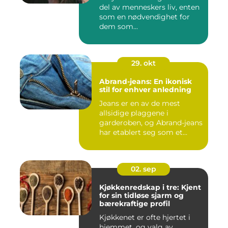
del av menneskers liv, enten
som en nødvendighet for
dem som...
29. okt
Abrand-jeans: En ikonisk
stil for enhver anledning
Jeans er en av de mest
allsidige plaggene i
garderoben, og Abrand-jeans
har etablert seg som et
lede...
02. sep
Kjøkkenredskap i tre: Kjent
for sin tidløse sjarm og
bærekraftige profil
Kjøkkenet er ofte hjertet i
hjemmet, og valg av