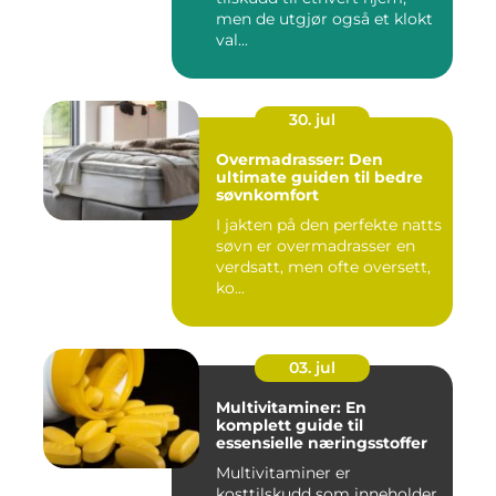
men de utgjør også et klokt
val...
30. jul
Overmadrasser: Den
ultimate guiden til bedre
søvnkomfort
I jakten på den perfekte natts
søvn er overmadrasser en
verdsatt, men ofte oversett,
ko...
03. jul
Multivitaminer: En
komplett guide til
essensielle næringsstoffer
Multivitaminer er
kosttilskudd som inneholder