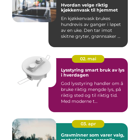
Hvordan velge riktig
kjøkkenvask til hjemmet
En kjøkkenvask brukes
hundrevis av ganger i løpet
av en uke. Den tar imot
skitne gryter, grønnsaker ...
02. mai
Lysstyring smart bruk av lys
i hverdagen
God lysstyring handler om å
bruke riktig mengde lys, på
riktig sted og til riktig tid.
Med moderne t...
03. apr
Gravminner som varer valg,
materialer og personlig