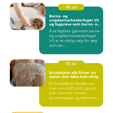
09. jul
Barne- og
ungdsomarbeiderfaget VG
og fagprøve som barne- og
ungdomsarbeider
Å ta fagbrev gjennom barne-
og ungdsomarbeiderfaget
VG er et viktig valg for deg
som øn...
03. jul
Brudekjole: slik finner du
kjolen som føles helt riktig
En brudekjole handler om
mer enn stoff, snitt og pris.
Den rommer minner,
forventninger og drømmer
o...