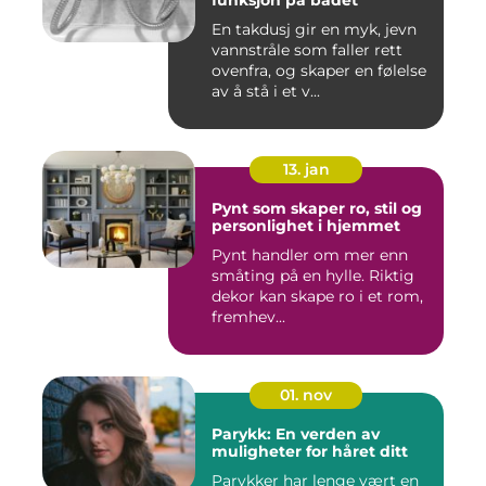
En takdusj gir en myk, jevn
vannstråle som faller rett
ovenfra, og skaper en følelse
av å stå i et v...
13. jan
Pynt som skaper ro, stil og
personlighet i hjemmet
Pynt handler om mer enn
småting på en hylle. Riktig
dekor kan skape ro i et rom,
fremhev...
01. nov
Parykk: En verden av
muligheter for håret ditt
Parykker har lenge vært en