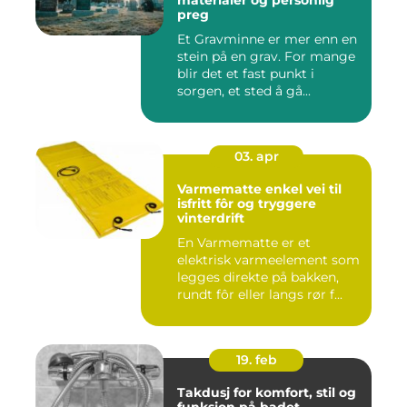
preg
Et Gravminne er mer enn en
stein på en grav. For mange
blir det et fast punkt i
sorgen, et sted å gå...
03. apr
Varmematte enkel vei til
isfritt fôr og tryggere
vinterdrift
En Varmematte er et
elektrisk varmeelement som
legges direkte på bakken,
rundt fôr eller langs rør f...
19. feb
Takdusj for komfort, stil og
funksjon på badet