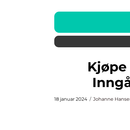
Kjøpe Grus i Sekk: En
Inngå
18 januar 2024
Johanne Hanse