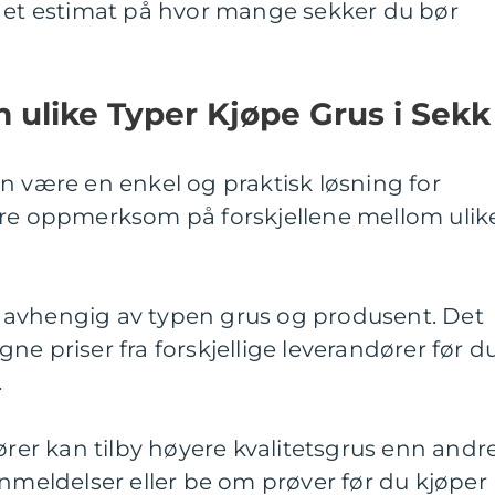
g et estimat på hvor mange sekker du bør
m ulike Typer Kjøpe Grus i Sekk
n være en enkel og praktisk løsning for
ære oppmerksom på forskjellene mellom ulik
ere avhengig av typen grus og produsent. Det
ne priser fra forskjellige leverandører før d
.
ører kan tilby høyere kvalitetsgrus enn andre
anmeldelser eller be om prøver før du kjøper