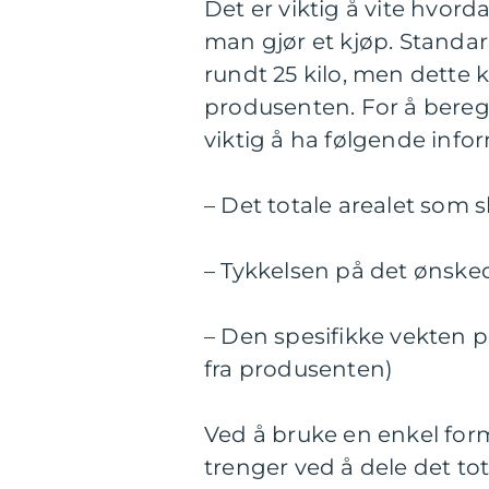
Det er viktig å vite hvo
man gjør et kjøp. Standar
rundt 25 kilo, men dette 
produsenten. For å bereg
viktig å ha følgende infor
– Det totale arealet som 
– Tykkelsen på det ønsked
– Den spesifikke vekten p
fra produsenten)
Ved å bruke en enkel fo
trenger ved å dele det to