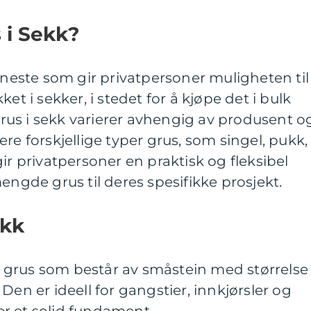
 i Sekk?
jeneste som gir privatpersoner muligheten til
et i sekker, i stedet for å kjøpe det i bulk
 grus i sekk varierer avhengig av produsent o
re forskjellige typer grus, som singel, pukk,
ir privatpersoner en praktisk og fleksibel
engde grus til deres spesifikke prosjekt.
ekk
ype grus som består av småstein med størrelse
Den er ideell for gangstier, innkjørsler og