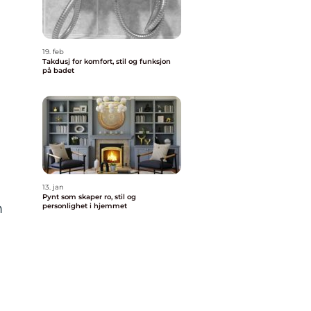
19. feb
Takdusj for komfort, stil og funksjon
på badet
13. jan
Pynt som skaper ro, stil og
m
personlighet i hjemmet