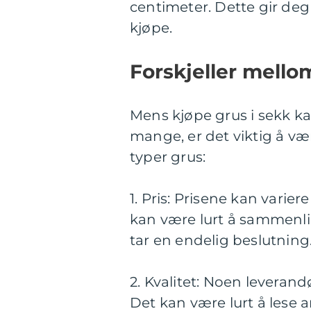
centimeter. Dette gir de
kjøpe.
Forskjeller mello
Mens kjøpe grus i sekk ka
mange, er det viktig å v
typer grus:
1. Pris: Prisene kan vari
kan være lurt å sammenlig
tar en endelig beslutning
2. Kvalitet: Noen leverand
Det kan være lurt å lese 