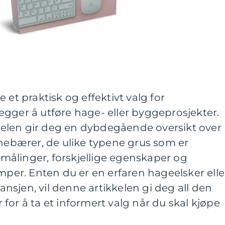
 et praktisk og effektivt valg for
gger å utføre hage- eller byggeprosjekter.
elen gir deg en dybdegående oversikt over
nnebærer, de ulike typene grus som er
e målinger, forskjellige egenskaper og
emper. Enten du er en erfaren hageelsker elle
sjen, vil denne artikkelen gi deg all den
for å ta et informert valg når du skal kjøpe