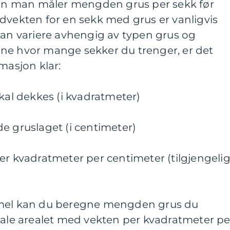
rdan man måler mengden grus per sekk før
dvekten for en sekk med grus er vanligvis
kan variere avhengig av typen grus og
ne hvor mange sekker du trenger, er det
masjon klar:
skal dekkes (i kvadratmeter)
e gruslaget (i centimeter)
er kvadratmeter per centimeter (tilgjengeli
rmel kan du beregne mengden grus du
tale arealet med vekten per kvadratmeter pe