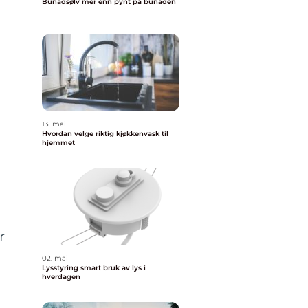
Bunadsølv mer enn pynt på bunaden
13. mai
Hvordan velge riktig kjøkkenvask til
hjemmet
r
02. mai
Lysstyring smart bruk av lys i
hverdagen