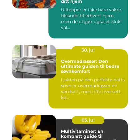
ditt hjem
Ulltepper er ikke bare vakre
tilskudd til ethvert hjem,
men de utgjør også et klokt
val...
30. jul
Overmadrasser: Den
ultimate guiden til bedre
søvnkomfort
I jakten på den perfekte natts
søvn er overmadrasser en
verdsatt, men ofte oversett,
ko...
03. jul
Multivitaminer: En
komplett guide til