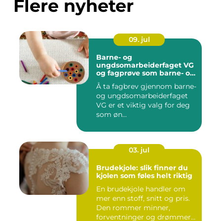
Flere nyheter
09. jul
Barne- og
ungdsomarbeiderfaget VG
og fagprøve som barne- og
ungdomsarbeider
Å ta fagbrev gjennom barne-
og ungdsomarbeiderfaget
VG er et viktig valg for deg
som øn...
03. jul
Brudekjole: slik finner du
kjolen som føles helt riktig
En brudekjole handler om
mer enn stoff, snitt og pris.
Den rommer minner,
forventninger og drømmer