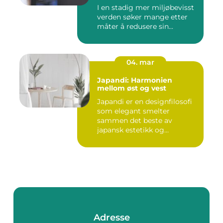
I en stadig mer miljøbevisst
verden søker mange etter
måter å redusere sin...
04. mar
Japandi: Harmonien
mellom øst og vest
Japandi er en designfilosofi
som elegant smelter
sammen det beste av
japansk estetikk og
skandinavis...
Adresse