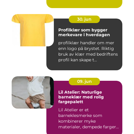
o...
30. jun
Profilklær som bygger
merkevare i hverdagen
profilklær handler om mer
enn logo på brystet. Riktig
bruk av klær med bedriftens
profil kan skape t...
09. jun
Lil Atelier: Naturlige
barneklær med rolig
fargepalett
Lil Atelier er et
barneklesmerke som
kombinerer myke
materialer, dempede farger
og gjennomtenkte det...