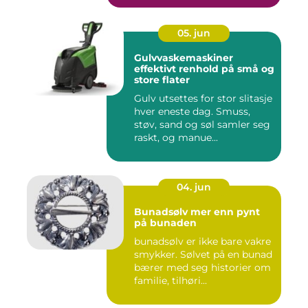
05. jun
Gulvvaskemaskiner
effektivt renhold på små og
store flater
Gulv utsettes for stor slitasje
hver eneste dag. Smuss,
støv, sand og søl samler seg
raskt, og manue...
04. jun
Bunadsølv mer enn pynt
på bunaden
bunadsølv er ikke bare vakre
smykker. Sølvet på en bunad
bærer med seg historier om
familie, tilhøri...