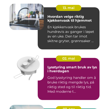
13. mai
Hvordan velge riktig
kjøkkenvask til hjemmet
En kjøkkenvask brukes
hundrevis av ganger i løpet
av en uke. Den tar imot
skitne gryter, grønnsaker ...
02. mai
Lysstyring smart bruk av lys
i hverdagen
God lysstyring handler om å
bruke riktig mengde lys, på
riktig sted og til riktig tid.
Med moderne t...
03. apr