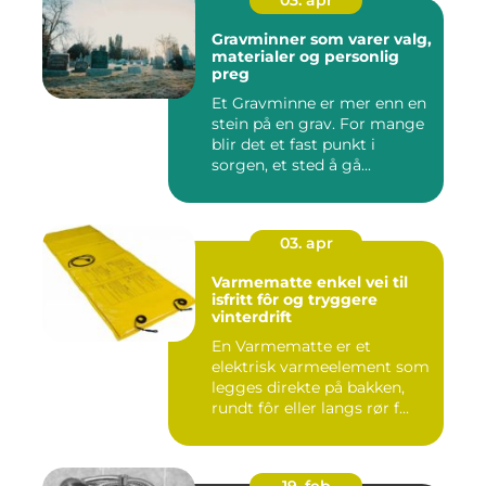
Gravminner som varer valg,
materialer og personlig
preg
Et Gravminne er mer enn en
stein på en grav. For mange
blir det et fast punkt i
sorgen, et sted å gå...
03. apr
Varmematte enkel vei til
isfritt fôr og tryggere
vinterdrift
En Varmematte er et
elektrisk varmeelement som
legges direkte på bakken,
rundt fôr eller langs rør f...
19. feb