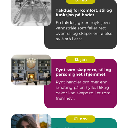
Takdusj for komfort, stil og
funksjon på badet
En takdusj gir en myk, jevn
vannstråle som faller rett
ovenfra, og skaper en følelse
av å stå i et v...
13. jan
Pynt som skaper ro, stil og
personlighet i hjemmet
Pynt handler om mer enn
småting på en hylle. Riktig
dekor kan skape ro i et rom,
fremhev...
01. nov