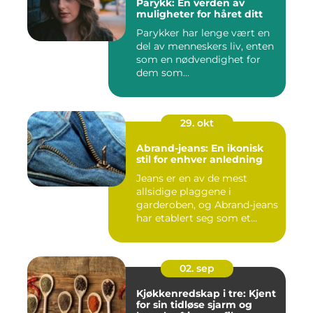
Parykk: En verden av
muligheter for håret ditt
Parykker har lenge vært en
del av menneskers liv, enten
som en nødvendighet for
dem som...
29. okt
Abrand-jeans: En ikonisk
stil for enhver anledning
Jeans er en av de mest
allsidige plaggene i
garderoben, og Abrand-jeans
har etablert seg som et
lede...
02. sep
Kjøkkenredskap i tre: Kjent
for sin tidløse sjarm og