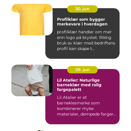
30. jun
Profilklær som bygger
merkevare i hverdagen
profilklær handler om mer
enn logo på brystet. Riktig
bruk av klær med bedriftens
profil kan skape t...
09. jun
Lil Atelier: Naturlige
barneklær med rolig
fargepalett
Lil Atelier er et
barneklesmerke som
kombinerer myke
materialer, dempede farger
og gjennomtenkte det...