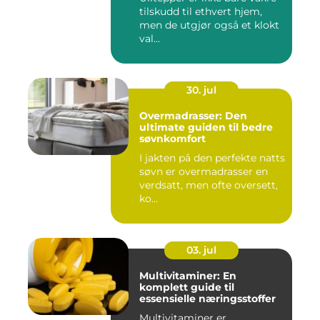
tilskudd til ethvert hjem,
men de utgjør også et klokt
val...
30. jul
Overmadrasser: Den
ultimate guiden til bedre
søvnkomfort
I jakten på den perfekte natts
søvn er overmadrasser en
verdsatt, men ofte oversett,
ko...
03. jul
Multivitaminer: En
komplett guide til
essensielle næringsstoffer
Multivitaminer er