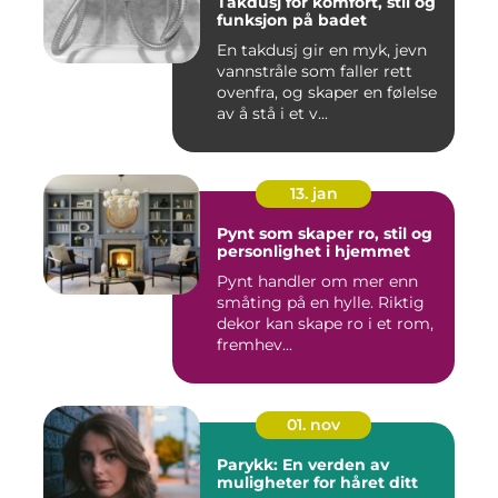
Takdusj for komfort, stil og
funksjon på badet
En takdusj gir en myk, jevn
vannstråle som faller rett
ovenfra, og skaper en følelse
av å stå i et v...
13. jan
Pynt som skaper ro, stil og
personlighet i hjemmet
Pynt handler om mer enn
småting på en hylle. Riktig
dekor kan skape ro i et rom,
fremhev...
01. nov
Parykk: En verden av
muligheter for håret ditt