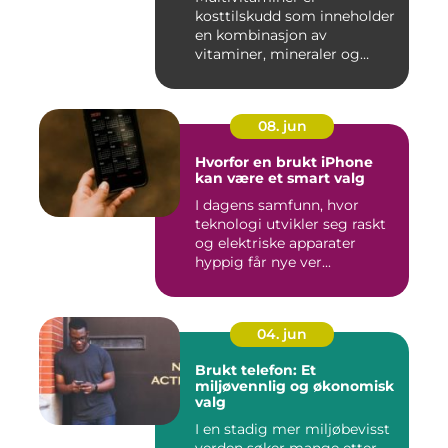
kosttilskudd som inneholder
en kombinasjon av
vitaminer, mineraler og
andre n&aeli...
08. jun
Hvorfor en brukt iPhone
kan være et smart valg
I dagens samfunn, hvor
teknologi utvikler seg raskt
og elektriske apparater
hyppig får nye ver...
04. jun
Brukt telefon: Et
miljøvennlig og økonomisk
valg
I en stadig mer miljøbevisst