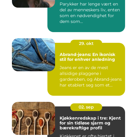
Parykker har lenge vært en
del av menneskers liv, enten
som en nødvendighet for
dem som...
29. okt
Abrand-jeans: En ikonisk
stil for enhver anledning
Jeans er en av de mest
allsidige plaggene i
garderoben, og Abrand-jeans
har etablert seg som et
lede...
02. sep
Kjøkkenredskap i tre: Kjent
for sin tidløse sjarm og
bærekraftige profil
Kjøkkenet er ofte hjertet i