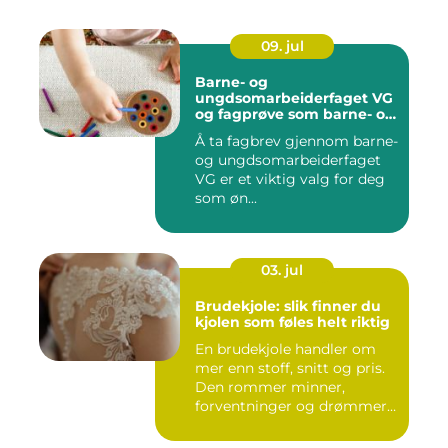
09. jul
Barne- og
ungdsomarbeiderfaget VG
og fagprøve som barne- og
ungdomsarbeider
Å ta fagbrev gjennom barne-
og ungdsomarbeiderfaget
VG er et viktig valg for deg
som øn...
03. jul
Brudekjole: slik finner du
kjolen som føles helt riktig
En brudekjole handler om
mer enn stoff, snitt og pris.
Den rommer minner,
forventninger og drømmer
o...