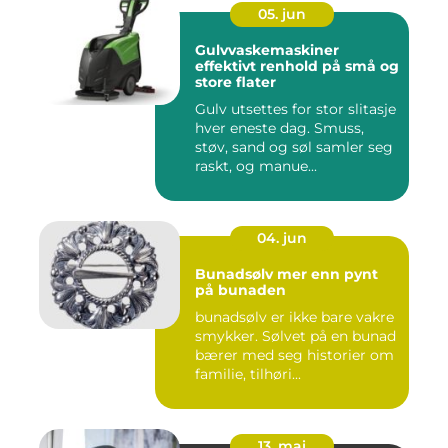
05. jun
Gulvvaskemaskiner
effektivt renhold på små og
store flater
Gulv utsettes for stor slitasje
hver eneste dag. Smuss,
støv, sand og søl samler seg
raskt, og manue...
04. jun
Bunadsølv mer enn pynt
på bunaden
bunadsølv er ikke bare vakre
smykker. Sølvet på en bunad
bærer med seg historier om
familie, tilhøri...
13. mai