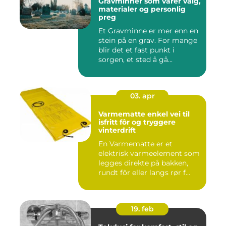
Gravminner som varer valg,
materialer og personlig
preg
Et Gravminne er mer enn en
stein på en grav. For mange
blir det et fast punkt i
sorgen, et sted å gå...
03. apr
Varmematte enkel vei til
isfritt fôr og tryggere
vinterdrift
En Varmematte er et
elektrisk varmeelement som
legges direkte på bakken,
rundt fôr eller langs rør f...
19. feb