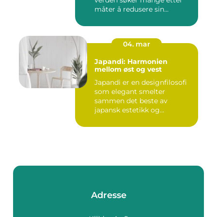
verden søker mange etter
måter å redusere sin...
04. mar
Japandi: Harmonien
mellom øst og vest
Japandi er en designfilosofi
som elegant smelter
sammen det beste av
japansk estetikk og
skandinavis...
Adresse