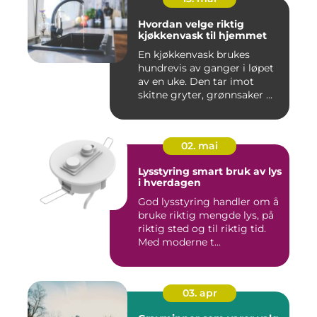
Hvordan velge riktig
kjøkkenvask til hjemmet
En kjøkkenvask brukes
hundrevis av ganger i løpet
av en uke. Den tar imot
skitne gryter, grønnsaker ...
02. mai
Lysstyring smart bruk av lys
i hverdagen
God lysstyring handler om å
bruke riktig mengde lys, på
riktig sted og til riktig tid.
Med moderne t...
03. apr