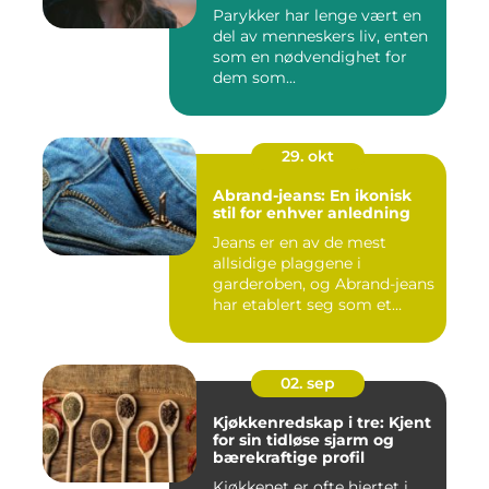
Parykker har lenge vært en
del av menneskers liv, enten
som en nødvendighet for
dem som...
29. okt
Abrand-jeans: En ikonisk
stil for enhver anledning
Jeans er en av de mest
allsidige plaggene i
garderoben, og Abrand-jeans
har etablert seg som et
lede...
02. sep
Kjøkkenredskap i tre: Kjent
for sin tidløse sjarm og
bærekraftige profil
Kjøkkenet er ofte hjertet i