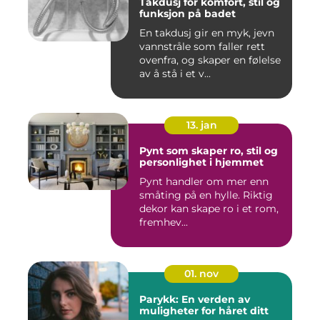
Takdusj for komfort, stil og
funksjon på badet
En takdusj gir en myk, jevn
vannstråle som faller rett
ovenfra, og skaper en følelse
av å stå i et v...
13. jan
Pynt som skaper ro, stil og
personlighet i hjemmet
Pynt handler om mer enn
småting på en hylle. Riktig
dekor kan skape ro i et rom,
fremhev...
01. nov
Parykk: En verden av
muligheter for håret ditt