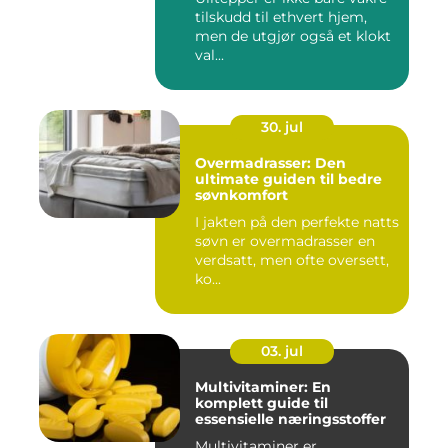
tilskudd til ethvert hjem,
men de utgjør også et klokt
val...
30. jul
Overmadrasser: Den
ultimate guiden til bedre
søvnkomfort
I jakten på den perfekte natts
søvn er overmadrasser en
verdsatt, men ofte oversett,
ko...
03. jul
Multivitaminer: En
komplett guide til
essensielle næringsstoffer
Multivitaminer er