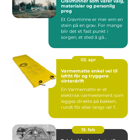
Gravminner som varer valg,
materialer og personlig
preg
Et Gravminne er mer enn en
stein på en grav. For mange
blir det et fast punkt i
sorgen, et sted å gå...
03. apr
Varmematte enkel vei til
isfritt fôr og tryggere
vinterdrift
En Varmematte er et
elektrisk varmeelement som
legges direkte på bakken,
rundt fôr eller langs rør f...
19. feb