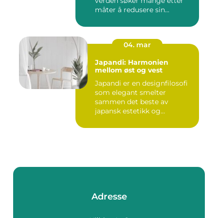
verden søker mange etter
måter å redusere sin...
04. mar
Japandi: Harmonien
mellom øst og vest
Japandi er en designfilosofi
som elegant smelter
sammen det beste av
japansk estetikk og
skandinavis...
Adresse