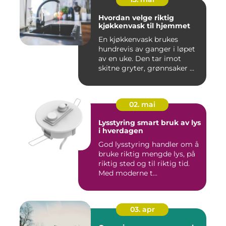
Hvordan velge riktig
kjøkkenvask til hjemmet
En kjøkkenvask brukes
hundrevis av ganger i løpet
av en uke. Den tar imot
skitne gryter, grønnsaker ...
02. mai
Lysstyring smart bruk av lys
i hverdagen
God lysstyring handler om å
bruke riktig mengde lys, på
riktig sted og til riktig tid.
Med moderne t...
03. apr