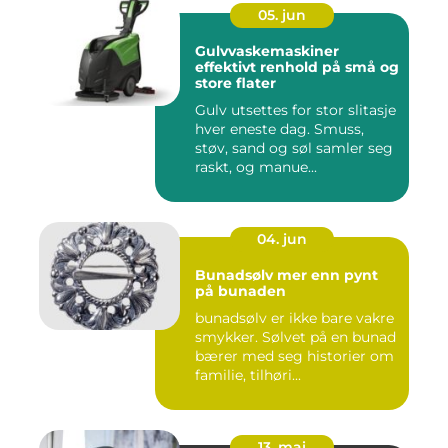
05. jun
Gulvvaskemaskiner
effektivt renhold på små og
store flater
Gulv utsettes for stor slitasje
hver eneste dag. Smuss,
støv, sand og søl samler seg
raskt, og manue...
04. jun
Bunadsølv mer enn pynt
på bunaden
bunadsølv er ikke bare vakre
smykker. Sølvet på en bunad
bærer med seg historier om
familie, tilhøri...
13. mai