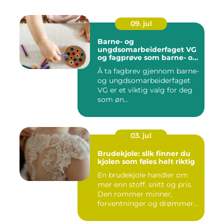
09. jul
Barne- og
ungdsomarbeiderfaget VG
og fagprøve som barne- og
ungdomsarbeider
Å ta fagbrev gjennom barne-
og ungdsomarbeiderfaget
VG er et viktig valg for deg
som øn...
03. jul
Brudekjole: slik finner du
kjolen som føles helt riktig
En brudekjole handler om
mer enn stoff, snitt og pris.
Den rommer minner,
forventninger og drømmer
o...