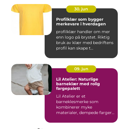
30. jun
Profilklær som bygger
merkevare i hverdagen
profilklær handler om mer
enn logo på brystet. Riktig
bruk av klær med bedriftens
profil kan skape t...
09. jun
Lil Atelier: Naturlige
barneklær med rolig
fargepalett
Lil Atelier er et
barneklesmerke som
kombinerer myke
materialer, dempede farger
og gjennomtenkte det...