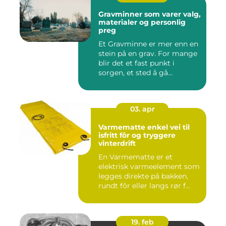
Gravminner som varer valg,
materialer og personlig
preg
Et Gravminne er mer enn en
stein på en grav. For mange
blir det et fast punkt i
sorgen, et sted å gå...
03. apr
Varmematte enkel vei til
isfritt fôr og tryggere
vinterdrift
En Varmematte er et
elektrisk varmeelement som
legges direkte på bakken,
rundt fôr eller langs rør f...
19. feb