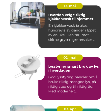
13. mai
Hvordan velge riktig
kjøkkenvask til hjemmet
En kjøkkenvask brukes
hundrevis av ganger i løpet
av en uke. Den tar imot
skitne gryter, grønnsaker ...
02. mai
Lysstyring smart bruk av lys
i hverdagen
God lysstyring handler om å
bruke riktig mengde lys, på
riktig sted og til riktig tid.
Med moderne t...
03. apr