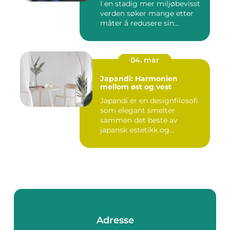
I en stadig mer miljøbevisst
verden søker mange etter
måter å redusere sin...
04. mar
Japandi: Harmonien
mellom øst og vest
Japandi er en designfilosofi
som elegant smelter
sammen det beste av
japansk estetikk og
skandinavis...
Adresse