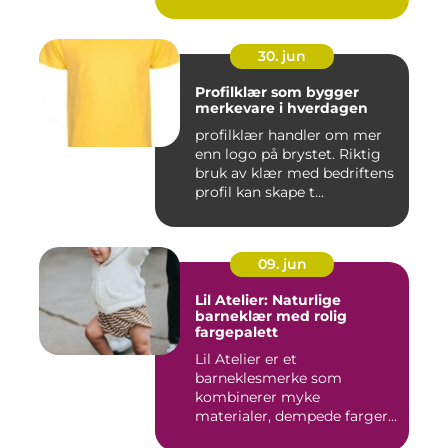
o...
30. jun
Profilklær som bygger
merkevare i hverdagen
profilklær handler om mer
enn logo på brystet. Riktig
bruk av klær med bedriftens
profil kan skape t...
09. jun
Lil Atelier: Naturlige
barneklær med rolig
fargepalett
Lil Atelier er et
barneklesmerke som
kombinerer myke
materialer, dempede farger
og gjennomtenkte det...