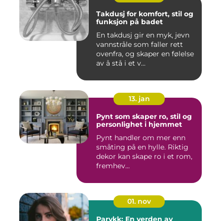
Takdusj for komfort, stil og
funksjon på badet
En takdusj gir en myk, jevn
vannstråle som faller rett
ovenfra, og skaper en følelse
av å stå i et v...
13. jan
Pynt som skaper ro, stil og
personlighet i hjemmet
Pynt handler om mer enn
småting på en hylle. Riktig
dekor kan skape ro i et rom,
fremhev...
01. nov
Parykk: En verden av