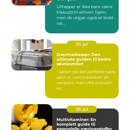
Ulltepper er ikke bare vakre
tilskudd til ethvert hjem,
men de utgjør også et klokt
val...
30. jul
Overmadrasser: Den
ultimate guiden til bedre
søvnkomfort
I jakten på den perfekte natts
søvn er overmadrasser en
verdsatt, men ofte oversett,
ko...
03. jul
Multivitaminer: En
komplett guide til
essensielle næringsstoffer