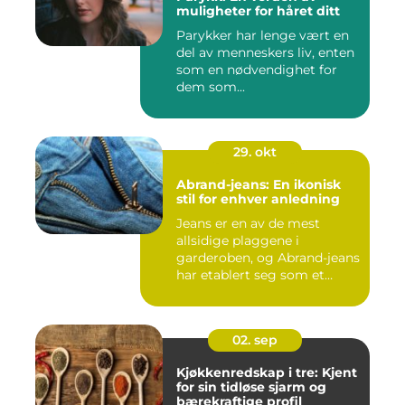
muligheter for håret ditt
Parykker har lenge vært en
del av menneskers liv, enten
som en nødvendighet for
dem som...
29. okt
Abrand-jeans: En ikonisk
stil for enhver anledning
Jeans er en av de mest
allsidige plaggene i
garderoben, og Abrand-jeans
har etablert seg som et
lede...
02. sep
Kjøkkenredskap i tre: Kjent
for sin tidløse sjarm og
bærekraftige profil