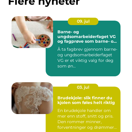
Flere nyheter
09. jul
Barne- og
ungdsomarbeiderfaget VG
og fagprøve som barne- og
ungdomsarbeider
Å ta fagbrev gjennom barne-
og ungdsomarbeiderfaget
VG er et viktig valg for deg
som øn...
03. jul
Brudekjole: slik finner du
kjolen som føles helt riktig
En brudekjole handler om
mer enn stoff, snitt og pris.
Den rommer minner,
forventninger og drømmer