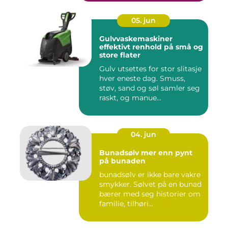
05. jun
Gulvvaskemaskiner
effektivt renhold på små og
store flater
Gulv utsettes for stor slitasje
hver eneste dag. Smuss,
støv, sand og søl samler seg
raskt, og manue...
04. jun
Bunadsølv mer enn pynt
på bunaden
bunadsølv er ikke bare vakre
smykker. Sølvet på en bunad
bærer med seg historier om
familie, tilhøri...