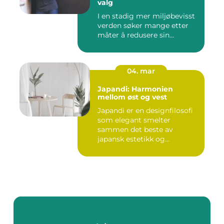
valg
I en stadig mer miljøbevisst
verden søker mange etter
måter å redusere sin...
04. mar
Japandi: Harmonien
mellom øst og vest
Japandi er en designfilosofi
som elegant smelter
sammen det beste av
japansk estetikk og
skandinavis...