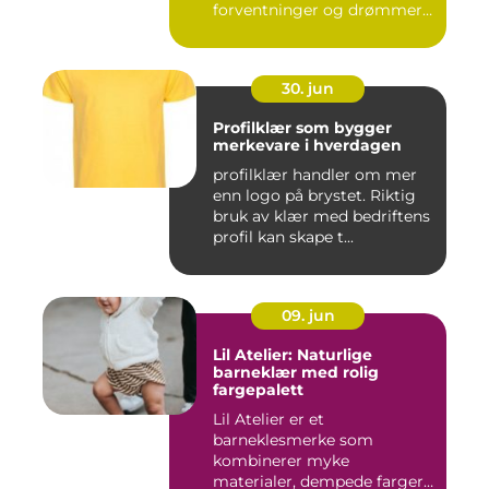
forventninger og drømmer
o...
30. jun
Profilklær som bygger
merkevare i hverdagen
profilklær handler om mer
enn logo på brystet. Riktig
bruk av klær med bedriftens
profil kan skape t...
09. jun
Lil Atelier: Naturlige
barneklær med rolig
fargepalett
Lil Atelier er et
barneklesmerke som
kombinerer myke
materialer, dempede farger