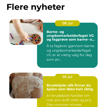
Flere nyheter
09. jul
Barne- og
ungdsomarbeiderfaget VG
og fagprøve som barne- og
ungdomsarbeider
Å ta fagbrev gjennom barne-
og ungdsomarbeiderfaget
VG er et viktig valg for deg
som øn...
03. jul
Brudekjole: slik finner du
kjolen som føles helt riktig
En brudekjole handler om
mer enn stoff, snitt og pris.
Den rommer minner,