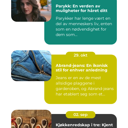
Parykk: En verden av
muligheter for håret ditt
Parykker har lenge vært en
del av menneskers liv, enten
som en nødvendighet for
dem som...
29. okt
Abrand-jeans: En ikonisk
stil for enhver anledning
Jeans er en av de mest
allsidige plaggene i
garderoben, og Abrand-jeans
har etablert seg som et
lede...
02. sep
Kjøkkenredskap i tre: Kjent