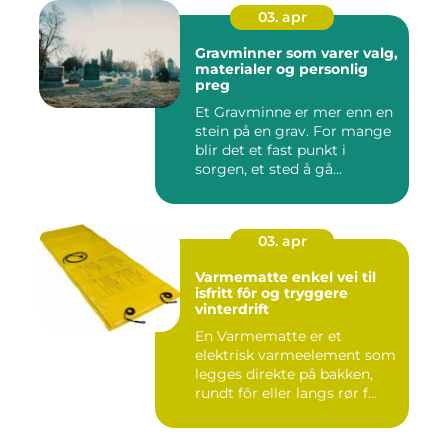
03. apr
Gravminner som varer valg,
materialer og personlig
preg
Et Gravminne er mer enn en
stein på en grav. For mange
blir det et fast punkt i
sorgen, et sted å gå...
03. apr
Varmematte enkel vei til
isfritt fôr og tryggere
vinterdrift
En Varmematte er et
elektrisk varmeelement som
legges direkte på bakken,
rundt fôr eller langs rør f...