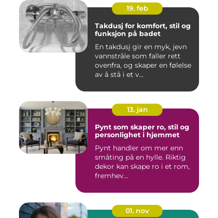
19. feb
Takdusj for komfort, stil og
funksjon på badet
En takdusj gir en myk, jevn
vannstråle som faller rett
ovenfra, og skaper en følelse
av å stå i et v...
13. jan
Pynt som skaper ro, stil og
personlighet i hjemmet
Pynt handler om mer enn
småting på en hylle. Riktig
dekor kan skape ro i et rom,
fremhev...
01. nov