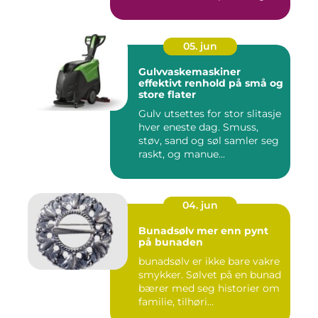
og gjennomtenkte det...
05. jun
Gulvvaskemaskiner
effektivt renhold på små og
store flater
Gulv utsettes for stor slitasje
hver eneste dag. Smuss,
støv, sand og søl samler seg
raskt, og manue...
04. jun
Bunadsølv mer enn pynt
på bunaden
bunadsølv er ikke bare vakre
smykker. Sølvet på en bunad
bærer med seg historier om
familie, tilhøri...