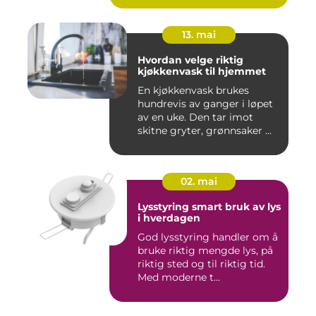
13. mai
Hvordan velge riktig
kjøkkenvask til hjemmet
En kjøkkenvask brukes
hundrevis av ganger i løpet
av en uke. Den tar imot
skitne gryter, grønnsaker ...
02. mai
Lysstyring smart bruk av lys
i hverdagen
God lysstyring handler om å
bruke riktig mengde lys, på
riktig sted og til riktig tid.
Med moderne t...