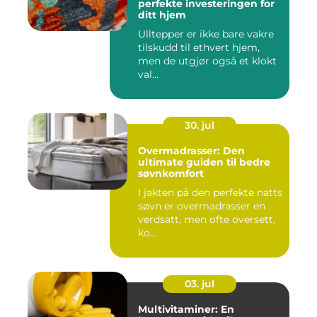
perfekte investeringen for
ditt hjem
Ulltepper er ikke bare vakre
tilskudd til ethvert hjem,
men de utgjør også et klokt
val...
30. jul
Overmadrasser: Den
ultimate guiden til bedre
søvnkomfort
I jakten på den perfekte natts
søvn er overmadrasser en
verdsatt, men ofte oversett,
ko...
03. jul
Multivitaminer: En