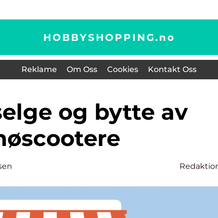
HOBBYSHOPPING.
no
Reklame
Om Oss
Cookies
Kontakt Oss
nøscootere
sen
Redaktio