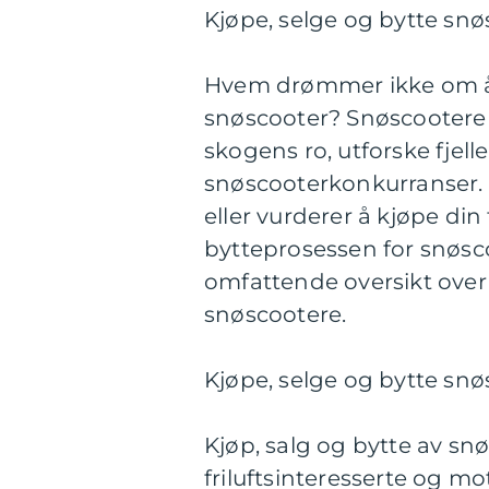
Kjøpe, selge og bytte sn
Hvem drømmer ikke om å c
snøscooter? Snøscootere 
skogens ro, utforske fjell
snøscooterkonkurranser. 
eller vurderer å kjøpe din 
bytteprosessen for snøsc
omfattende oversikt over 
snøscootere.
Kjøpe, selge og bytte snø
Kjøp, salg og bytte av sn
friluftsinteresserte og m