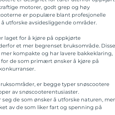
kraftige motorer, godt grep og høy
cooterne er populære blant profesjonelle
 å utforske avsidesliggende områder.
r laget for å kjøre på oppkjørte
derfor et mer begrenset bruksområde. Diss
s mer kompakte og har lavere bakkeklaring,
 for de som primært ønsker å kjøre på
 konkurranser.
i bruksområder, er begge typer snøscootere
pper av snøscooterentusiaster.
er seg de som ønsker å utforske naturen, me
ket av de som liker fart og spenning på