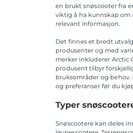
en brukt snøscooter fra en
viktig å ha kunnskap om 
relevant informasjon.
Det finnes et bredt utval
produsenter og med varie
merker inkluderer Arctic 
produsent tilbyr forskjell
bruksområder og behov. D
og preferanser før du kjø
Typer snøscootere
Snøscootere kan deles in
løypescootere. Terrengsco