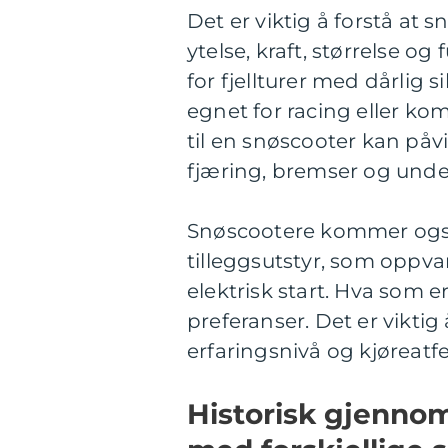
Det er viktig å forstå at 
ytelse, kraft, størrelse o
for fjellturer med dårlig 
egnet for racing eller ko
til en snøscooter kan påv
fjæring, bremser og under
Snøscootere kommer også
tilleggsutstyr, som oppv
elektrisk start. Hva som e
preferanser. Det er viktig
erfaringsnivå og kjøreatfe
Historisk gjenno