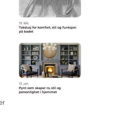
19. feb
Takdusj for komfort, stil og funksjon
på badet
13. jan
Pynt som skaper ro, stil og
personlighet i hjemmet
er