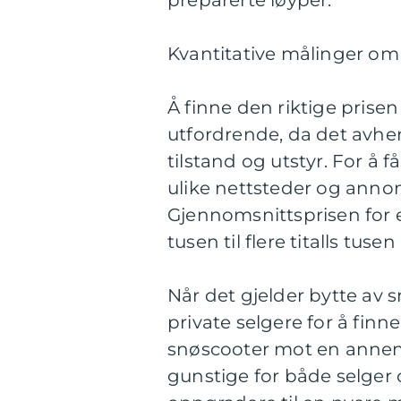
preparerte løyper.
Kvantitative målinger om 
Å finne den riktige prise
utfordrende, da det avhen
tilstand og utstyr. For å
ulike nettsteder og annon
Gjennomsnittsprisen for 
tusen til flere titalls tus
Når det gjelder bytte av 
private selgere for å finn
snøscooter mot en annen 
gunstige for både selger 