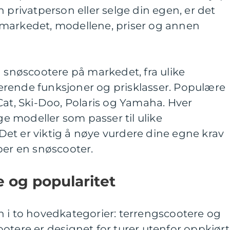
 privatperson eller selge din egen, er det
markedet, modellene, priser og annen
g snøscootere på markedet, fra ulike
rende funksjoner og prisklasser. Populære
Cat, Ski-Doo, Polaris og Yamaha. Hver
ige modeller som passer til ulike
et er viktig å nøye vurdere dine egne krav
per en snøscooter.
 og popularitet
n i to hovedkategorier: terrengscootere og
otere er designet for turer utenfor oppkjør