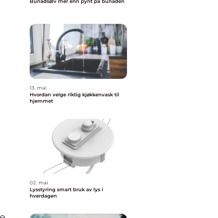
Bunadsølv mer enn pynt på bunaden
13. mai
Hvordan velge riktig kjøkkenvask til
hjemmet
02. mai
Lysstyring smart bruk av lys i
hverdagen
te