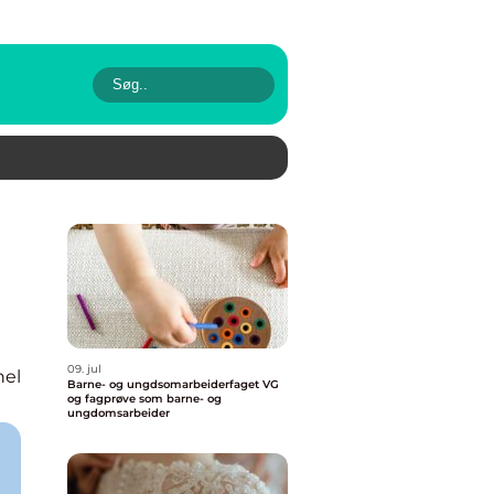
09. jul
nel
Barne- og ungdsomarbeiderfaget VG
og fagprøve som barne- og
ungdomsarbeider