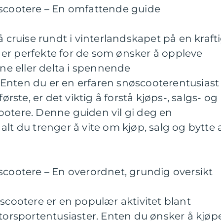
øscootere – En omfattende guide
ruise rundt i vinterlandskapet på en kraft
er perfekte for de som ønsker å oppleve
ene eller delta i spennende
Enten du er en erfaren snøscooterentusiast
første, er det viktig å forstå kjøps-, salgs- og
ootere. Denne guiden vil gi deg en
alt du trenger å vite om kjøp, salg og bytte 
scootere – En overordnet, grundig oversikt
øscootere er en populær aktivitet blant
otorsportentusiaster. Enten du ønsker å kjøp