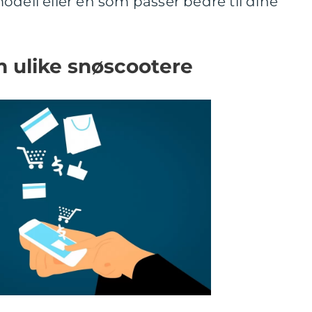
odell eller en som passer bedre til dine
m ulike snøscootere