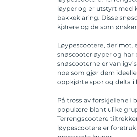
løyper og er utstyrt med 
bakkeklaring. Disse snøs
kjørere og de som ønsker
Løypescootere, derimot, e
snøscooterløyper og har 
snøscooterne er vanligvi
noe som gjør dem ideelle
oppkjørte spor og delta i
På tross av forskjellene 
populære blant ulike gru
Terrengscootere tiltrekk
løypescootere er foretruk