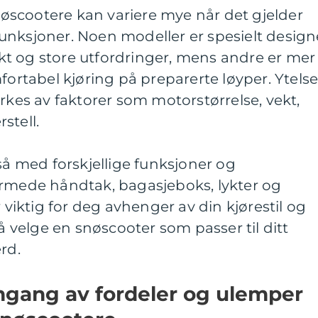
snøscootere kan variere mye når det gjelder
g funksjoner. Noen modeller er spesielt design
sikt og store utfordringer, mens andre er mer
mfortabel kjøring på preparerte løyper. Ytels
irkes av faktorer som motorstørrelse, vekt,
stell.
 med forskjellige funksjoner og
armede håndtak, bagasjeboks, lykter og
r viktig for deg avhenger av din kjørestil og
 å velge en snøscooter som passer til ditt
rd.
mgang av fordeler og ulemper