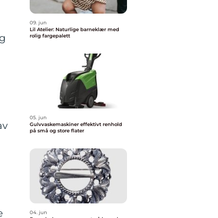
09. jun
Lil Atelier: Naturlige barneklær med
ig
rolig fargepalett
05. jun
av
Gulvvaskemaskiner effektivt renhold
på små og store flater
e
04. jun