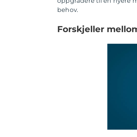
oppgradere til en nyere m
behov.
Forskjeller mello