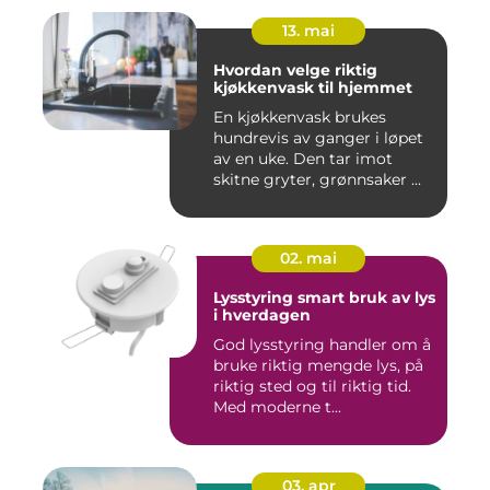
13. mai
Hvordan velge riktig
kjøkkenvask til hjemmet
En kjøkkenvask brukes
hundrevis av ganger i løpet
av en uke. Den tar imot
skitne gryter, grønnsaker ...
02. mai
Lysstyring smart bruk av lys
i hverdagen
God lysstyring handler om å
bruke riktig mengde lys, på
riktig sted og til riktig tid.
Med moderne t...
03. apr