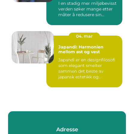
I en stadig mer miljøbevisst
verden søker mange etter
måter å redusere sin...
04. mar
Japandi: Harmonien
mellom øst og vest
Japandi er en designfilosofi
som elegant smelter
sammen det beste av
japansk estetikk og
skandinavis...
Adresse