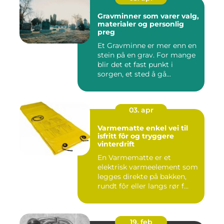
Gravminner som varer valg,
materialer og personlig
preg
Et Gravminne er mer enn en
stein på en grav. For mange
blir det et fast punkt i
sorgen, et sted å gå...
03. apr
Varmematte enkel vei til
isfritt fôr og tryggere
vinterdrift
En Varmematte er et
elektrisk varmeelement som
legges direkte på bakken,
rundt fôr eller langs rør f...
19. feb