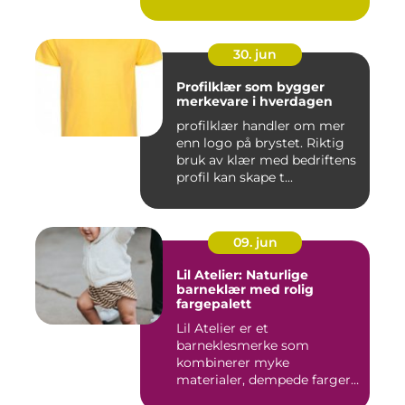
o...
30. jun
Profilklær som bygger
merkevare i hverdagen
profilklær handler om mer
enn logo på brystet. Riktig
bruk av klær med bedriftens
profil kan skape t...
09. jun
Lil Atelier: Naturlige
barneklær med rolig
fargepalett
Lil Atelier er et
barneklesmerke som
kombinerer myke
materialer, dempede farger
og gjennomtenkte det...