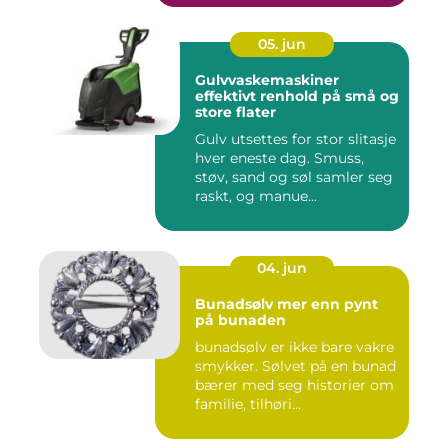
05. jun
Gulvvaskemaskiner
effektivt renhold på små og
store flater
Gulv utsettes for stor slitasje
hver eneste dag. Smuss,
støv, sand og søl samler seg
raskt, og manue...
04. jun
Bunadsølv mer enn pynt
på bunaden
bunadsølv er ikke bare vakre
smykker. Sølvet på en bunad
bærer med seg historier om
familie, tilhøri...