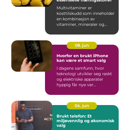
essensielle næringsstoffer
Multivitaminer er
kosttilskudd som inneholder
en kombinasjon av
vitaminer, mineraler og
andre n&aeli...
08. jun
Hvorfor en brukt iPhone
kan være et smart valg
I dagens samfunn, hvor
teknologi utvikler seg raskt
og elektriske apparater
hyppig får nye ver...
04. jun
Brukt telefon: Et
miljøvennlig og økonomisk
valg