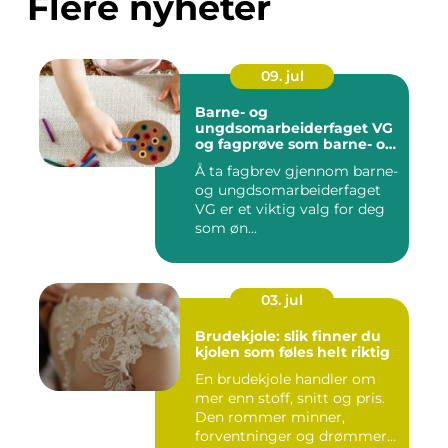
Flere nyheter
09. jul
Barne- og
ungdsomarbeiderfaget VG
og fagprøve som barne- og
ungdomsarbeider
Å ta fagbrev gjennom barne-
og ungdsomarbeiderfaget
VG er et viktig valg for deg
som øn...
03. jul
Brudekjole: slik finner du
kjolen som føles helt riktig
En brudekjole handler om
mer enn stoff, snitt og pris.
Den rommer minner,
forventninger og drømmer