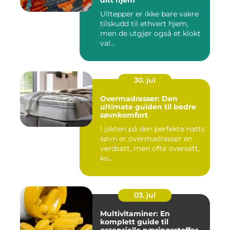
ditt hjem
Ulltepper er ikke bare vakre
tilskudd til ethvert hjem,
men de utgjør også et klokt
val...
30. jul
Overmadrasser: Den
ultimate guiden til bedre
søvnkomfort
I jakten på den perfekte natts
søvn er overmadrasser en
verdsatt, men ofte oversett,
ko...
03. jul
Multivitaminer: En
komplett guide til