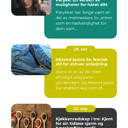
Parykk: En verden av
muligheter for håret ditt
Parykker har lenge vært en
del av menneskers liv, enten
som en nødvendighet for
dem som...
29. okt
Abrand-jeans: En ikonisk
stil for enhver anledning
Jeans er en av de mest
allsidige plaggene i
garderoben, og Abrand-jeans
har etablert seg som et
lede...
02. sep
Kjøkkenredskap i tre: Kjent
for sin tidløse sjarm og