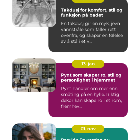
Takdusj for komfort, stil og
funksjon på badet
En takdusj gir en myk, jevn
vannstråle som faller rett
ovenfra, og skaper en følelse
av å stå i et v...
13. jan
Pynt som skaper ro, stil og
personlighet i hjemmet
Pynt handler om mer enn
småting på en hylle. Riktig
dekor kan skape ro i et rom,
fremhev...
01. nov