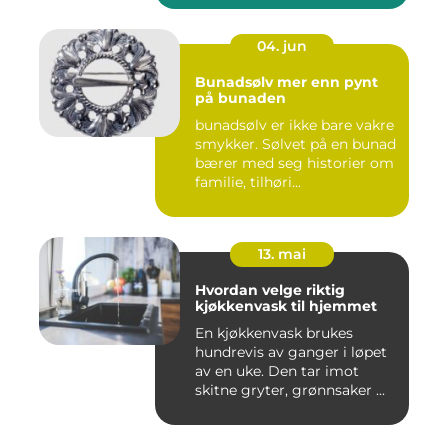
04. jun
Bunadsølv mer enn pynt
på bunaden
bunadsølv er ikke bare vakre
smykker. Sølvet på en bunad
bærer med seg historier om
familie, tilhøri...
13. mai
Hvordan velge riktig
kjøkkenvask til hjemmet
En kjøkkenvask brukes
hundrevis av ganger i løpet
av en uke. Den tar imot
skitne gryter, grønnsaker ...