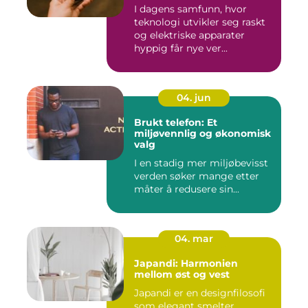
I dagens samfunn, hvor
teknologi utvikler seg raskt
og elektriske apparater
hyppig får nye ver...
04. jun
Brukt telefon: Et
miljøvennlig og økonomisk
valg
I en stadig mer miljøbevisst
verden søker mange etter
måter å redusere sin...
04. mar
Japandi: Harmonien
mellom øst og vest
Japandi er en designfilosofi
som elegant smelter