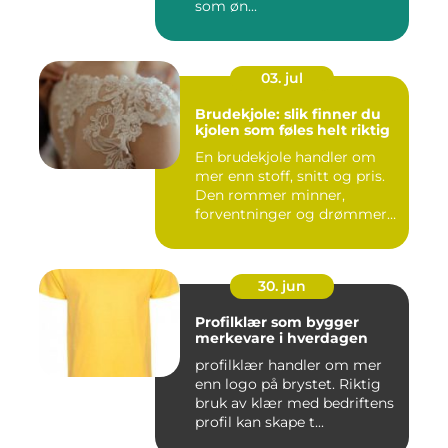
som øn...
03. jul
Brudekjole: slik finner du
kjolen som føles helt riktig
En brudekjole handler om
mer enn stoff, snitt og pris.
Den rommer minner,
forventninger og drømmer
o...
30. jun
Profilklær som bygger
merkevare i hverdagen
profilklær handler om mer
enn logo på brystet. Riktig
bruk av klær med bedriftens
profil kan skape t...