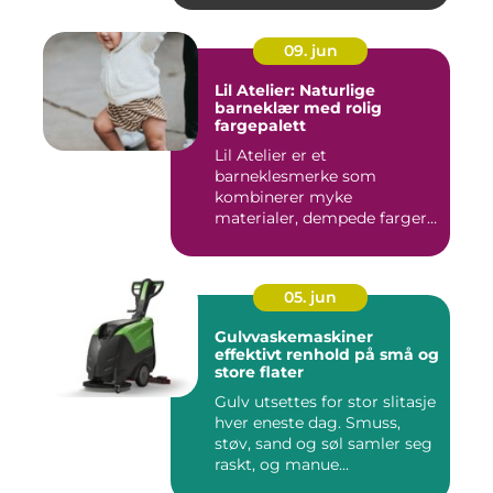
09. jun
Lil Atelier: Naturlige
barneklær med rolig
fargepalett
Lil Atelier er et
barneklesmerke som
kombinerer myke
materialer, dempede farger
og gjennomtenkte det...
05. jun
Gulvvaskemaskiner
effektivt renhold på små og
store flater
Gulv utsettes for stor slitasje
hver eneste dag. Smuss,
støv, sand og søl samler seg
raskt, og manue...