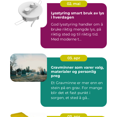
02. mai
Lysstyring smart bruk av lys
i hverdagen
God lysstyring handler om å
bruke riktig mengde lys, på
riktig sted og til riktig tid.
Med moderne t...
03. apr
Gravminner som varer valg,
materialer og personlig
preg
Et Gravminne er mer enn en
stein på en grav. For mange
blir det et fast punkt i
sorgen, et sted å gå...
03. apr