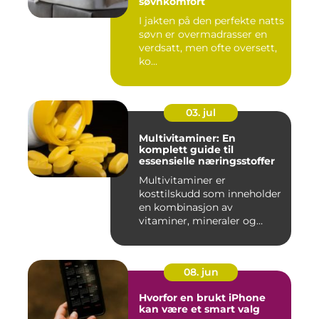
søvnkomfort
I jakten på den perfekte natts
søvn er overmadrasser en
verdsatt, men ofte oversett,
ko...
03. jul
Multivitaminer: En
komplett guide til
essensielle næringsstoffer
Multivitaminer er
kosttilskudd som inneholder
en kombinasjon av
vitaminer, mineraler og
andre n&aeli...
08. jun
Hvorfor en brukt iPhone
kan være et smart valg