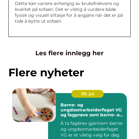
Dette kan variere avhengig av bruksfrekvens og
kvalitet på sofaen. Det er viktig å vurdere både
fysisk og visuell slitasje for å avgjøre når det er på
tide å bytte ut sofaen.
Les flere innlegg her
Flere nyheter
09. jul
Barne- og
ungdsomarbeiderfaget VG
og fagprøve som barne- og
ungdomsarbeider
Å ta fagbrev gjennom barne-
og ungdsomarbeiderfaget
VG er et viktig valg for deg