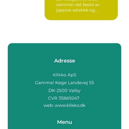
sammen det beste av
japansk estetikk og
skandinavis...
Adresse
web:
www.klikko.dk
Menu