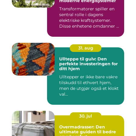
moderne energisystemer
Transformatorer spiller en
sentral rolle i dagens
elektriske kraftsystemer.
Disse enhetene omdanner ...
31. aug
Ullteppe til gulv: Den
perfekte investeringen for
ditt hjem
Ulltepper er ikke bare vakre
tilskudd til ethvert hjem,
men de utgjør også et klokt
val...
30. jul
Overmadrasser: Den
ultimate guiden til bedre