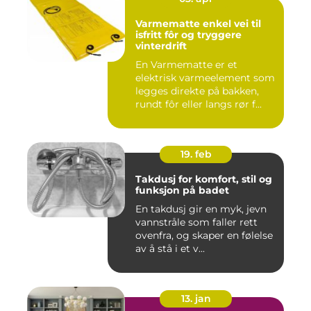
Varmematte enkel vei til
isfritt fôr og tryggere
vinterdrift
En Varmematte er et
elektrisk varmeelement som
legges direkte på bakken,
rundt fôr eller langs rør f...
19. feb
Takdusj for komfort, stil og
funksjon på badet
En takdusj gir en myk, jevn
vannstråle som faller rett
ovenfra, og skaper en følelse
av å stå i et v...
13. jan