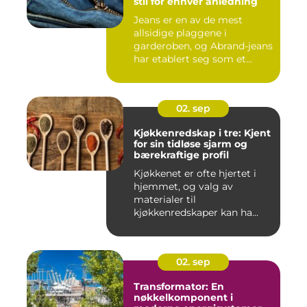
stil for enhver anledning
Jeans er en av de mest
allsidige plaggene i
garderoben, og Abrand-jeans
har etablert seg som et
lede...
02. sep
Kjøkkenredskap i tre: Kjent
for sin tidløse sjarm og
bærekraftige profil
Kjøkkenet er ofte hjertet i
hjemmet, og valg av
materialer til
kjøkkenredskaper kan ha...
02. sep
Transformator: En
nøkkelkomponent i