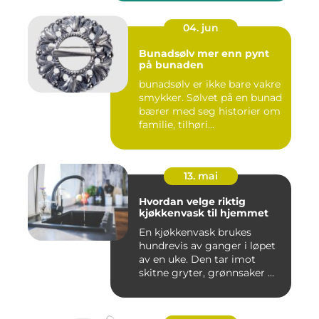
04. jun
Bunadsølv mer enn pynt
på bunaden
bunadsølv er ikke bare vakre
smykker. Sølvet på en bunad
bærer med seg historier om
familie, tilhøri...
13. mai
Hvordan velge riktig
kjøkkenvask til hjemmet
En kjøkkenvask brukes
hundrevis av ganger i løpet
av en uke. Den tar imot
skitne gryter, grønnsaker ...