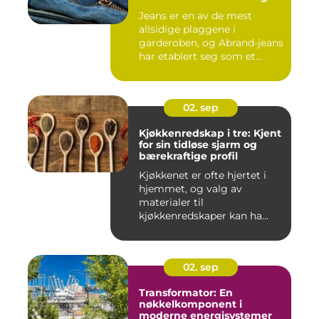
Jeans er en av de mest
allsidige plaggene i
garderoben, og Abrand-jeans
har etablert seg som et
lede...
02. sep
Kjøkkenredskap i tre: Kjent
for sin tidløse sjarm og
bærekraftige profil
Kjøkkenet er ofte hjertet i
hjemmet, og valg av
materialer til
kjøkkenredskaper kan ha...
02. sep
Transformator: En
nøkkelkomponent i
moderne energisystemer