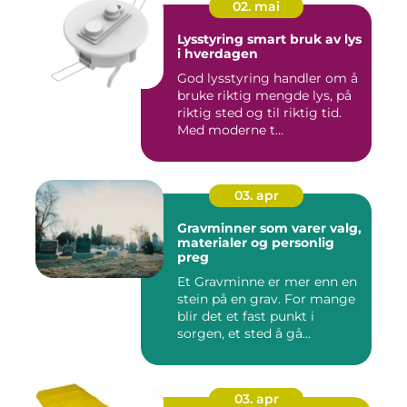
02. mai
Lysstyring smart bruk av lys
i hverdagen
God lysstyring handler om å
bruke riktig mengde lys, på
riktig sted og til riktig tid.
Med moderne t...
03. apr
Gravminner som varer valg,
materialer og personlig
preg
Et Gravminne er mer enn en
stein på en grav. For mange
blir det et fast punkt i
sorgen, et sted å gå...
03. apr