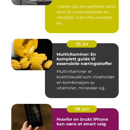
I jakten på den perfekte natts
søvn er overmadrasser en
verdsatt, men ofte oversett,
ko...
03. jul
Multivitaminer: En
komplett guide til
essensielle næringsstoffer
Multivitaminer er
kosttilskudd som inneholder
en kombinasjon av
vitaminer, mineraler og
andre n&aeli...
08. jun
Hvorfor en brukt iPhone
kan være et smart valg