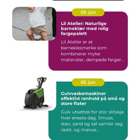
09. jun
Lil Atelier: Naturlige
barneklær med rolig
fargepalett
Lil Atelier er et
barneklesmerke som
kombinerer myke
materialer, dempede farger
og gjennomtenkte det...
05. jun
Gulvvaskemaskiner
effektivt renhold på små og
store flater
Gulv utsettes for stor slitasje
hver eneste dag. Smuss,
støv, sand og søl samler seg
raskt, og manue...