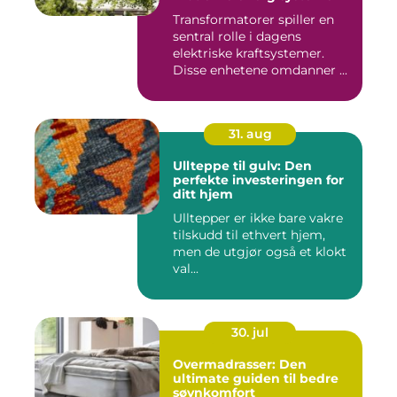
Transformatorer spiller en
sentral rolle i dagens
elektriske kraftsystemer.
Disse enhetene omdanner ...
31. aug
Ullteppe til gulv: Den
perfekte investeringen for
ditt hjem
Ulltepper er ikke bare vakre
tilskudd til ethvert hjem,
men de utgjør også et klokt
val...
30. jul
Overmadrasser: Den
ultimate guiden til bedre
søvnkomfort