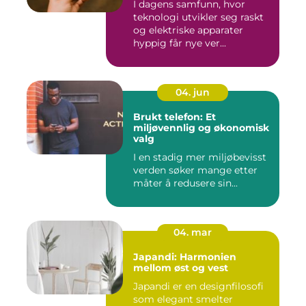
I dagens samfunn, hvor
teknologi utvikler seg raskt
og elektriske apparater
hyppig får nye ver...
04. jun
Brukt telefon: Et
miljøvennlig og økonomisk
valg
I en stadig mer miljøbevisst
verden søker mange etter
måter å redusere sin...
04. mar
Japandi: Harmonien
mellom øst og vest
Japandi er en designfilosofi
som elegant smelter