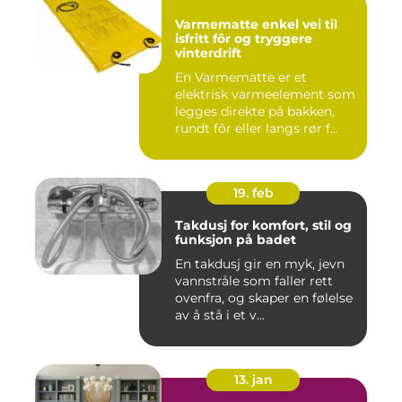
Varmematte enkel vei til
isfritt fôr og tryggere
vinterdrift
En Varmematte er et
elektrisk varmeelement som
legges direkte på bakken,
rundt fôr eller langs rør f...
19. feb
Takdusj for komfort, stil og
funksjon på badet
En takdusj gir en myk, jevn
vannstråle som faller rett
ovenfra, og skaper en følelse
av å stå i et v...
13. jan