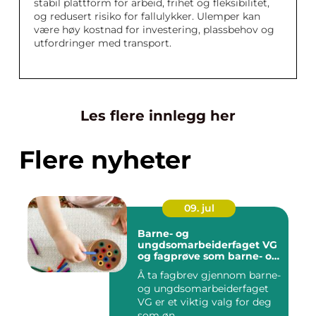
stabil plattform for arbeid, frihet og fleksibilitet,
og redusert risiko for fallulykker. Ulemper kan
være høy kostnad for investering, plassbehov og
utfordringer med transport.
Les flere innlegg her
Flere nyheter
09. jul
Barne- og
ungdsomarbeiderfaget VG
og fagprøve som barne- og
ungdomsarbeider
Å ta fagbrev gjennom barne-
og ungdsomarbeiderfaget
VG er et viktig valg for deg
som øn...