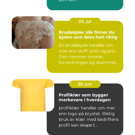
03. jul
Brudekjole: slik finner du
kjolen som føles helt riktig
En brudekjole handler om
mer enn stoff, snitt og pris.
Den rommer minner,
forventninger og drømmer
o...
30. jun
Profilklær som bygger
merkevare i hverdagen
profilklær handler om mer
enn logo på brystet. Riktig
bruk av klær med bedriftens
profil kan skape t...