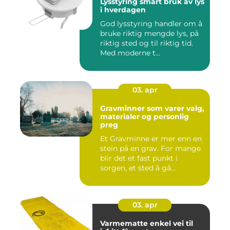
Lysstyring smart bruk av lys
i hverdagen
God lysstyring handler om å
bruke riktig mengde lys, på
riktig sted og til riktig tid.
Med moderne t...
03. apr
Gravminner som varer valg,
materialer og personlig
preg
Et Gravminne er mer enn en
stein på en grav. For mange
blir det et fast punkt i
sorgen, et sted å gå...
03. apr
Varmematte enkel vei til