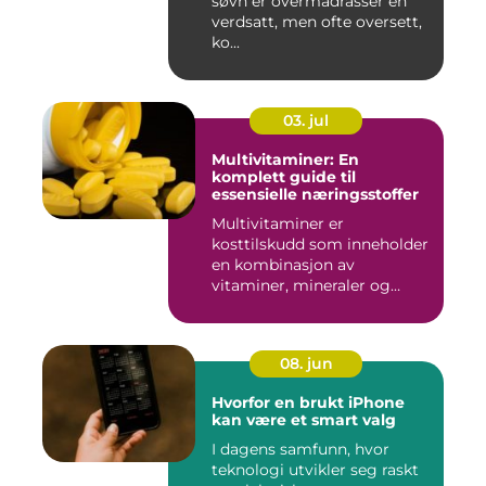
søvn er overmadrasser en
verdsatt, men ofte oversett,
ko...
03. jul
Multivitaminer: En
komplett guide til
essensielle næringsstoffer
Multivitaminer er
kosttilskudd som inneholder
en kombinasjon av
vitaminer, mineraler og
andre n&aeli...
08. jun
Hvorfor en brukt iPhone
kan være et smart valg
I dagens samfunn, hvor
teknologi utvikler seg raskt