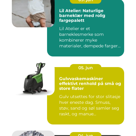
Lil Atelier: Naturlige
barneklær med rolig
fargepalett
Lil Atelier er et
barneklesmerke som
kombinerer myke
materialer, dempede farger
og gjennomtenkte det...
05. jun
Gulvvaskemaskiner
effektivt renhold på små og
store flater
Gulv utsettes for stor slitasje
hver eneste dag. Smuss,
støv, sand og søl samler seg
raskt, og manue...
04. jun