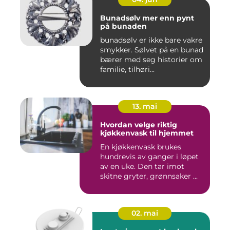
Bunadsølv mer enn pynt
på bunaden
bunadsølv er ikke bare vakre
smykker. Sølvet på en bunad
bærer med seg historier om
familie, tilhøri...
13. mai
Hvordan velge riktig
kjøkkenvask til hjemmet
En kjøkkenvask brukes
hundrevis av ganger i løpet
av en uke. Den tar imot
skitne gryter, grønnsaker ...
02. mai