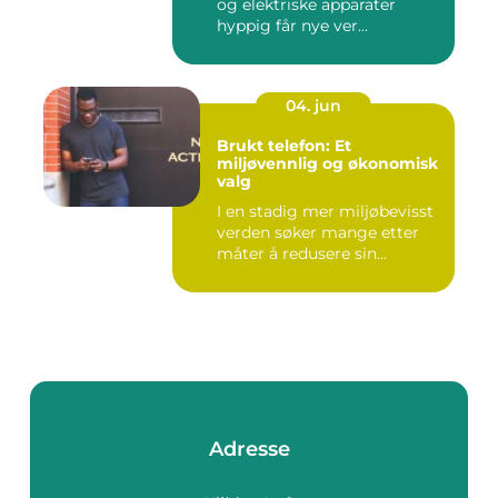
og elektriske apparater
hyppig får nye ver...
04. jun
Brukt telefon: Et
miljøvennlig og økonomisk
valg
I en stadig mer miljøbevisst
verden søker mange etter
måter å redusere sin...
Adresse