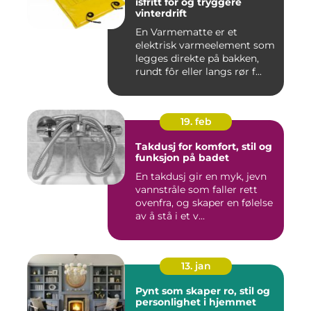
isfritt fôr og tryggere
vinterdrift
En Varmematte er et
elektrisk varmeelement som
legges direkte på bakken,
rundt fôr eller langs rør f...
19. feb
Takdusj for komfort, stil og
funksjon på badet
En takdusj gir en myk, jevn
vannstråle som faller rett
ovenfra, og skaper en følelse
av å stå i et v...
13. jan
Pynt som skaper ro, stil og
personlighet i hjemmet