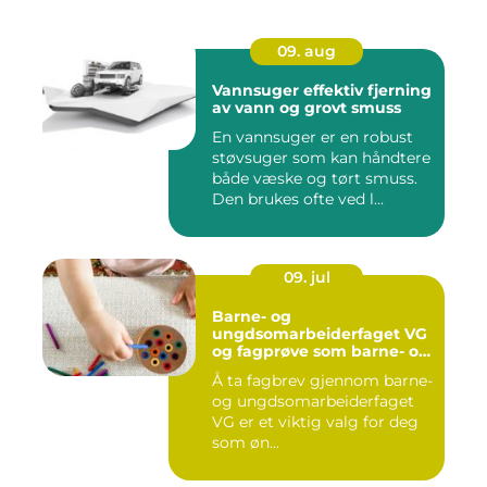
09. aug
Vannsuger effektiv fjerning
av vann og grovt smuss
En vannsuger er en robust
støvsuger som kan håndtere
både væske og tørt smuss.
Den brukes ofte ved l...
09. jul
Barne- og
ungdsomarbeiderfaget VG
og fagprøve som barne- og
ungdomsarbeider
Å ta fagbrev gjennom barne-
og ungdsomarbeiderfaget
VG er et viktig valg for deg
som øn...