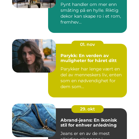
Pynt handler om mer enn
småting på en hylle. Riktig
dekor kan skape ro i et rom,
fremhev...
01. nov
Parykk: En verden av
muligheter for håret ditt
Parykker har lenge vært en
del av menneskers liv, enten
som en nødvendighet for
dem som...
29. okt
Abrand-jeans: En ikonisk
stil for enhver anledning
Jeans er en av de mest