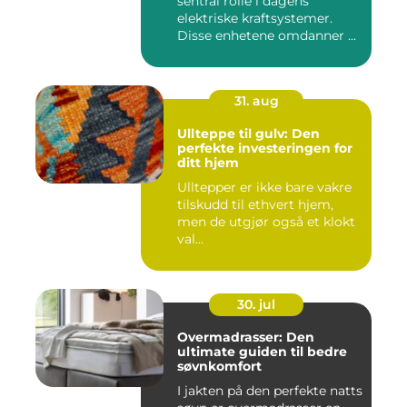
sentral rolle i dagens
elektriske kraftsystemer.
Disse enhetene omdanner ...
31. aug
Ullteppe til gulv: Den
perfekte investeringen for
ditt hjem
Ulltepper er ikke bare vakre
tilskudd til ethvert hjem,
men de utgjør også et klokt
val...
30. jul
Overmadrasser: Den
ultimate guiden til bedre
søvnkomfort
I jakten på den perfekte natts