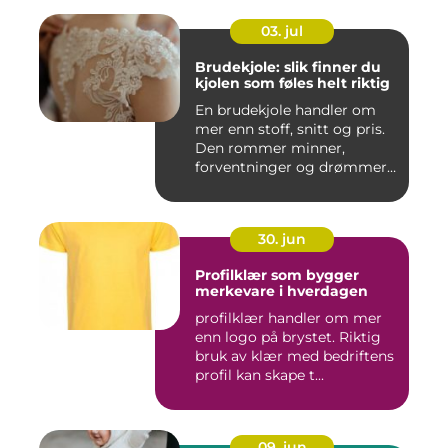
03. jul
Brudekjole: slik finner du
kjolen som føles helt riktig
En brudekjole handler om
mer enn stoff, snitt og pris.
Den rommer minner,
forventninger og drømmer
o...
30. jun
Profilklær som bygger
merkevare i hverdagen
profilklær handler om mer
enn logo på brystet. Riktig
bruk av klær med bedriftens
profil kan skape t...
09. jun