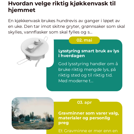
Hvordan velge riktig kjøkkenvask til
hjemmet
En kjøkkenvask brukes hundrevis av ganger i løpet av
en uke. Den tar imot skitne gryter, grønnsaker som skal
skylles, vannflasker som skal fylles og s...
02. mai
Lysstyring smart bruk av lys
i hverdagen
God lysstyring handler om å
bruke riktig mengde lys, på
riktig sted og til riktig tid.
Med moderne t...
03. apr
Gravminner som varer valg,
materialer og personlig
preg
Et Gravminne er mer enn en