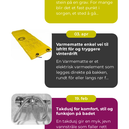
stein på en grav. For mange
blir det et fast punkt i
sorgen, et sted å gå...
03. apr
Varmematte enkel vei til
isfritt fôr og tryggere
vinterdrift
En Varmematte er et
elektrisk varmeelement som
legges direkte på bakken,
rundt fôr eller langs rør f...
19. feb
Takdusj for komfort, stil og
funksjon på badet
En takdusj gir en myk, jevn
vannstråle som faller rett