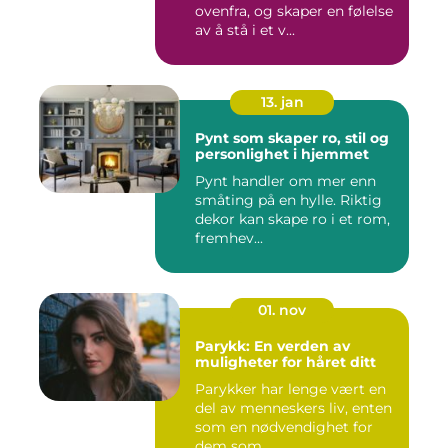
ovenfra, og skaper en følelse
av å stå i et v...
13. jan
Pynt som skaper ro, stil og
personlighet i hjemmet
Pynt handler om mer enn
småting på en hylle. Riktig
dekor kan skape ro i et rom,
fremhev...
01. nov
Parykk: En verden av
muligheter for håret ditt
Parykker har lenge vært en
del av menneskers liv, enten
som en nødvendighet for
dem som...