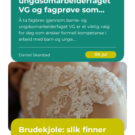
ungdsomarbeiderfaget
VG og fagprøve som
barne- og
Å ta fagbrev gjennom barne- og
ungdomsarbeider
ungdsomarbeiderfaget VG er et viktig valg
for deg som ønsker formell kompetanse i
arbeid med barn og unge....
09. jul
Daniel Skarstad
Brudekjole: slik finner