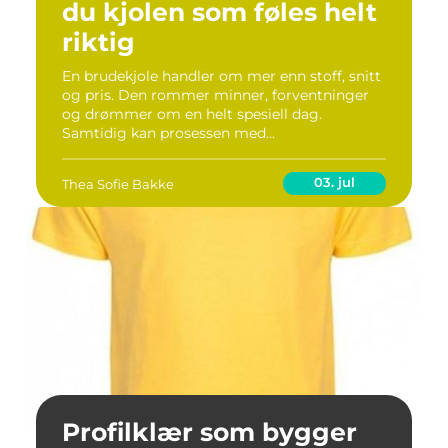
du kjolen som føles helt
riktig
En brudekjole handler om mer enn stoff, snitt
og pris. Den rommer minner, forventninger
og drømmer om en helt spesiell dag.
Samtidig kan prosessen med...
03. jul
Thea Sofie Bakke
Profilklær som bygger