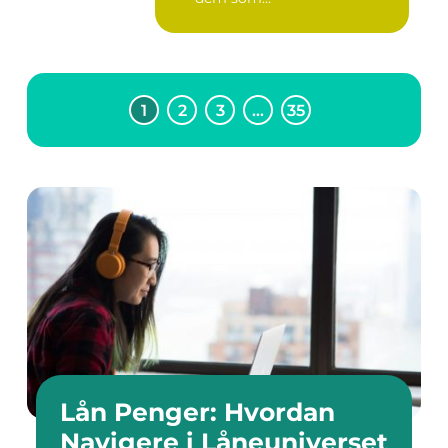
1
2
3
…
35
Lån Penger: Hvordan
Navigere i Låneuniverset