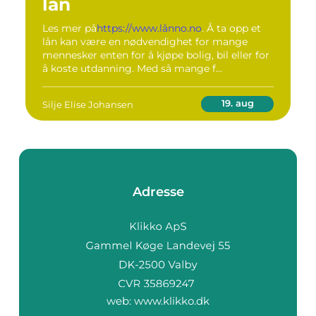
lån
Les mer på
https://www.lånno.no
. Å ta opp et
lån kan være en nødvendighet for mange
mennesker enten for å kjøpe bolig, bil eller for
å koste utdanning. Med så mange f...
19. aug
Silje Elise Johansen
Adresse
web:
www.klikko.dk