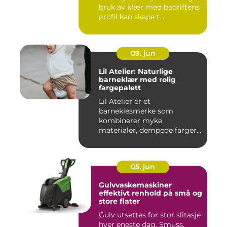
bruk av klær med bedriftens
profil kan skape t...
09. jun
Lil Atelier: Naturlige
barneklær med rolig
fargepalett
Lil Atelier er et
barneklesmerke som
kombinerer myke
materialer, dempede farger
og gjennomtenkte det...
05. jun
Gulvvaskemaskiner
effektivt renhold på små og
store flater
Gulv utsettes for stor slitasje
hver eneste dag. Smuss,