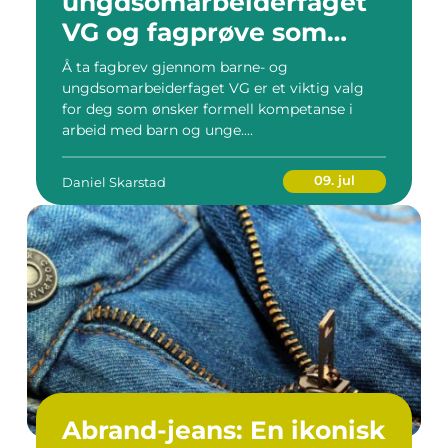
ungdsomarbeiderfaget
VG og fagprøve som
barne- og
Å ta fagbrev gjennom barne- og
ungdomsarbeider
ungdsomarbeiderfaget VG er et viktig valg
for deg som ønsker formell kompetanse i
arbeid med barn og unge....
09. jul
Daniel Skarstad
Abrand-jeans: En ikonisk