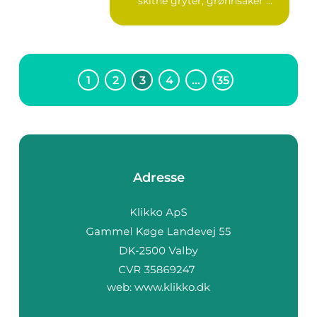
skitne gryter, grønnsaker ...
1
2
3
4
…
35
Adresse
web:
www.klikko.dk