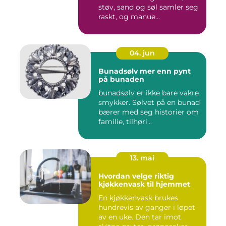
støv, sand og søl samler seg
raskt, og manue...
04. jun
Bunadsølv mer enn pynt
på bunaden
bunadsølv er ikke bare vakre
smykker. Sølvet på en bunad
bærer med seg historier om
familie, tilhøri...
13. mai
Hvordan velge riktig
kjøkkenvask til hjemmet
En kjøkkenvask brukes
hundrevis av ganger i løpet
av en uke. Den tar imot