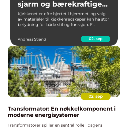
sjarm og bærekraftige
profil
Kjøkkenet er ofte hjertet i hjemmet, og valg
av materialer til kjøkkenredskaper kan ha stor
betydning for både stil og funksjon. E...
02. sep
Andreas Strand
02. sep
Transformator: En nøkkelkomponent i
moderne energisystemer
Transformatorer spiller en sentral rolle i dagens