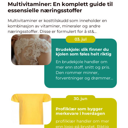
Multivitaminer: En komplett guide til
essensielle næringsstoffer
Multivitaminer er kosttilskudd som inneholder en
kombinasjon av vitaminer, mineraler og andre
næringsstoffer. Disse er formulert for å st&...
03. jul
Brudekjole: slik finner du
kjolen som føles helt riktig
En brudekjole handler om
mer enn stoff, snitt og pris.
Den rommer minner,
forventninger og drømmer
o...
30. jun
Profilklær som bygger
merkevare i hverdagen
profilklær handler om mer
enn logo på brystet. Riktig