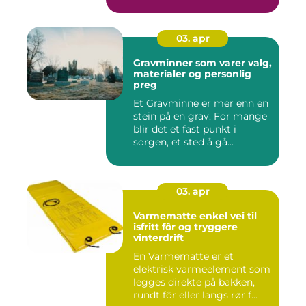
03. apr
Gravminner som varer valg,
materialer og personlig
preg
Et Gravminne er mer enn en
stein på en grav. For mange
blir det et fast punkt i
sorgen, et sted å gå...
03. apr
Varmematte enkel vei til
isfritt fôr og tryggere
vinterdrift
En Varmematte er et
elektrisk varmeelement som
legges direkte på bakken,
rundt fôr eller langs rør f...