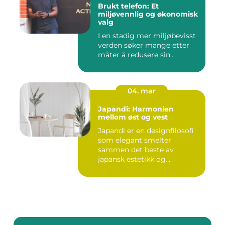
Brukt telefon: Et
miljøvennlig og økonomisk
valg
I en stadig mer miljøbevisst
verden søker mange etter
måter å redusere sin...
04. mar
Japandi: Harmonien
mellom øst og vest
Japandi er en designfilosofi
som elegant smelter
sammen det beste av
japansk estetikk og
skandinavis...