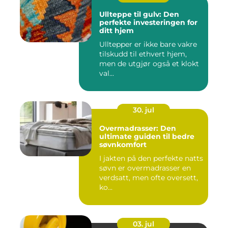
Ullteppe til gulv: Den
perfekte investeringen for
ditt hjem
Ulltepper er ikke bare vakre
tilskudd til ethvert hjem,
men de utgjør også et klokt
val...
30. jul
Overmadrasser: Den
ultimate guiden til bedre
søvnkomfort
I jakten på den perfekte natts
søvn er overmadrasser en
verdsatt, men ofte oversett,
ko...
03. jul