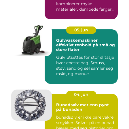
kombinerer myke
materialer, dempede farger
og gjennomtenkte det...
05. jun
Gulvvaskemaskiner
effektivt renhold på små og
store flater
Gulv utsettes for stor slitasje
hver eneste dag. Smuss,
støv, sand og søl samler seg
raskt, og manue...
04. jun
Bunadsølv mer enn pynt
på bunaden
bunadsølv er ikke bare vakre
smykker. Sølvet på en bunad
bærer med seg historier om