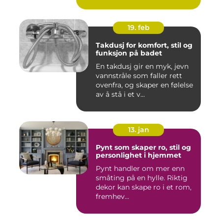
19. feb
Takdusj for komfort, stil og
funksjon på badet
En takdusj gir en myk, jevn
vannstråle som faller rett
ovenfra, og skaper en følelse
av å stå i et v...
13. jan
Pynt som skaper ro, stil og
personlighet i hjemmet
Pynt handler om mer enn
småting på en hylle. Riktig
dekor kan skape ro i et rom,
fremhev...