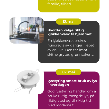
familie, tilhøri...
13. mai
Hvordan velge riktig
kjøkkenvask til hjemmet
En kjøkkenvask brukes
hundrevis av ganger i løpet
av en uke. Den tar imot
skitne gryter, grønnsaker ...
02. mai
Lysstyring smart bruk av lys
i hverdagen
God lysstyring handler om å
bruke riktig mengde lys, på
riktig sted og til riktig tid.
Med moderne t...