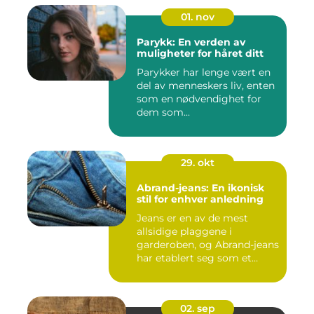
01. nov
Parykk: En verden av
muligheter for håret ditt
Parykker har lenge vært en
del av menneskers liv, enten
som en nødvendighet for
dem som...
29. okt
Abrand-jeans: En ikonisk
stil for enhver anledning
Jeans er en av de mest
allsidige plaggene i
garderoben, og Abrand-jeans
har etablert seg som et
lede...
02. sep