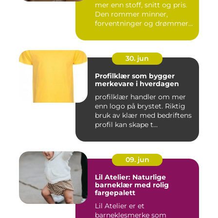
mer enn stoff, snitt og pris.
Den rommer minner,
forventninger og drømmer
o...
30. jun
Profilklær som bygger
merkevare i hverdagen
profilklær handler om mer
enn logo på brystet. Riktig
bruk av klær med bedriftens
profil kan skape t...
09. jun
Lil Atelier: Naturlige
barneklær med rolig
fargepalett
Lil Atelier er et
barneklesmerke som