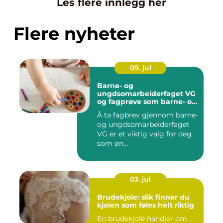
Les flere innlegg her
Flere nyheter
09. jul
Barne- og
ungdsomarbeiderfaget VG
og fagprøve som barne- og
ungdomsarbeider
Å ta fagbrev gjennom barne-
og ungdsomarbeiderfaget
VG er et viktig valg for deg
som øn...
03. jul
Brudekjole: slik finner du
kjolen som føles helt riktig
En brudekjole handler om